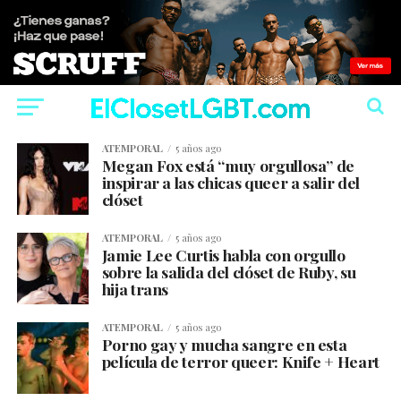
ATEMPORAL
5 años ago
Megan Fox está “muy orgullosa” de
inspirar a las chicas queer a salir del
clóset
ATEMPORAL
5 años ago
Jamie Lee Curtis habla con orgullo
sobre la salida del clóset de Ruby, su
hija trans
ATEMPORAL
5 años ago
Porno gay y mucha sangre en esta
película de terror queer: Knife + Heart