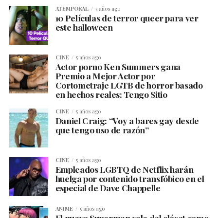
ATEMPORAL
5 años ago
10 Películas de terror queer para ver
este halloween
CINE
5 años ago
Actor porno Ken Summers gana
Premio a Mejor Actor por
Cortometraje LGTB de horror basado
en hechos reales: Tengo Sitio
CINE
5 años ago
Daniel Craig: “Voy a bares gay desde
que tengo uso de razón”
CINE
5 años ago
Empleados LGBTQ de Netflix harán
huelga por contenido transfóbico en el
especial de Dave Chappelle
ANIME
5 años ago
El nuevo Superman sale del clóset como