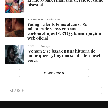
bisexual
ATEMPORAL
5 años ago
Young Talents Films alcanza 80
millones de views con sus
cortometrajes LGBTQ y lanzan página
web oficial
CINE
5 años ago
‘Venom 2’ se basa en una historia de
amor queer y hay una salida del clóset
épica
MORE POSTS