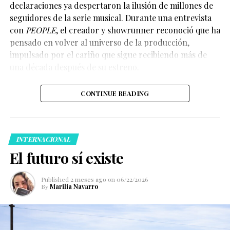
declaraciones ya despertaron la ilusión de millones de
seguidores de la serie musical. Durante una entrevista
con
PEOPLE
, el creador y showrunner reconoció que ha
pensado en volver al universo de la producción,
impulsado por el cariño que sigue recibiendo más de
una década después de su estreno.
CONTINUE READING
INTERNACIONAL
El futuro sí existe
Published
2 meses ago
on
06/22/2026
By
Marilia Navarro