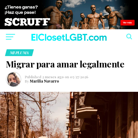
MI PLUMA
Migrar para amar legalmente
Published
2 meses ago
on
05/27/2026
By
Marilia Navarro