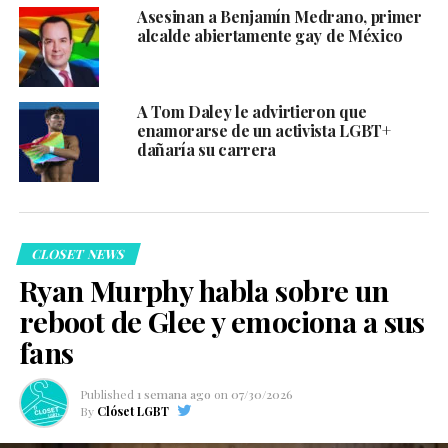
Asesinan a Benjamín Medrano, primer
alcalde abiertamente gay de México
A Tom Daley le advirtieron que
enamorarse de un activista LGBT+
dañaría su carrera
CLOSET NEWS
Ryan Murphy habla sobre un
reboot de Glee y emociona a sus
fans
Published
1 semana ago
on
07/30/2026
By
Clóset LGBT