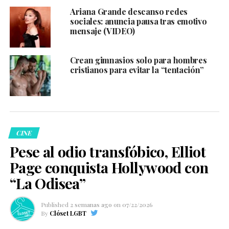
Ariana Grande descanso redes
sociales: anuncia pausa tras emotivo
mensaje (VIDEO)
Crean gimnasios solo para hombres
cristianos para evitar la “tentación”
CINE
Pese al odio transfóbico, Elliot
Page conquista Hollywood con
“La Odisea”
Published
2 semanas ago
on
07/22/2026
By
Clóset LGBT