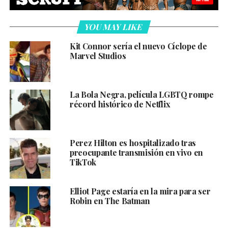
YOU MAY LIKE
Kit Connor sería el nuevo Cíclope de
Marvel Studios
La Bola Negra, película LGBTQ rompe
récord histórico de Netflix
Perez Hilton es hospitalizado tras
preocupante transmisión en vivo en
TikTok
Elliot Page estaría en la mira para ser
Robin en The Batman