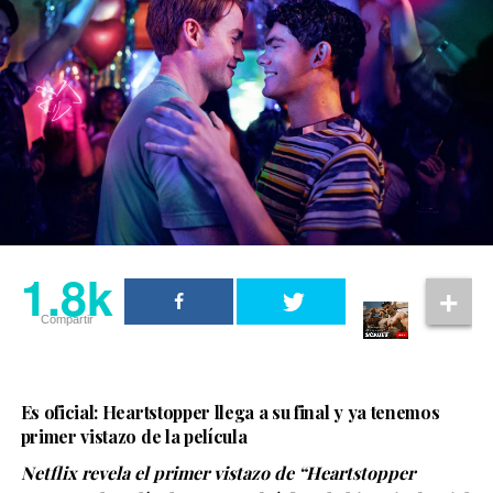
Forty Love llegará a los cines de Francia el próximo 25
de huida. El único problema es que necesitan el dinero
de noviembre y ya comienza a posicionarse como una de
para llegar allí. Jules sugiere que la pareja intente
las producciones románticas más esperadas por
modelar la cámara web. Aunque está nerviosa al
quienes disfrutan de las historias LGBTQ+, el deporte y
principio, Annie no puede discutir cuando el dinero
los relatos sobre el descubrimiento personal.
comienza a llegar. Pero como las chicas pronto
descubren, las consecuencias pueden dejarlo en el
A medida que se acerque su estreno, se espera que la
olvido. A veces violentamente.
película revele nuevos avances que permitan conocer
más sobre una historia que promete combinar romance,
1.8k
emociones intensas y la presión de competir al más alto
nivel.
1.8k
Compartir
Compartir
Es oficial: Heartstopper llega a su final y ya tenemos
primer vistazo de la película
Netflix revela el primer vistazo de “Heartstopper