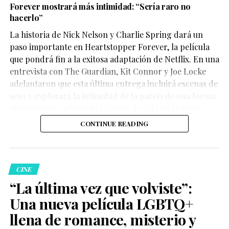
Forever mostrará más intimidad: “Sería raro no
hacerlo”
La historia de Nick Nelson y Charlie Spring dará un
Aunque su participación no ocupa gran parte del
paso importante en Heartstopper Forever, la película
metraje, el actor logra dejar una fuerte impresión. Su
que pondrá fin a la exitosa adaptación de Netflix. En una
personaje,
Sinon
, juega un papel clave en la historia y
entrevista con The Guardian, Kit Connor y Joe Locke
aporta una mirada profundamente humana sobre las
adelantaron que esta última entrega incluirá escenas de
consecuencias de la guerra.
sexo y explorará la intimidad de la pareja de una forma
más madura, reflejando la etapa de vida en la que se
encuentran los personajes.
CONTINUE READING
La crítica destaca la actuación
CINE
“La última vez que volviste”:
de
Elliot Page
Una nueva película LGBTQ+
llena de romance, misterio y
Medios como
USA TODAY
consideran que Page ofrece
una de las actuaciones más memorables de la película.