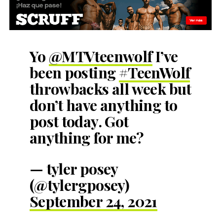
Yo
@MTVteenwolf
I’ve
been posting
#TeenWolf
throwbacks all week but
don’t have anything to
post today. Got
anything for me?
— tyler posey
(@tylergposey)
September 24, 2021