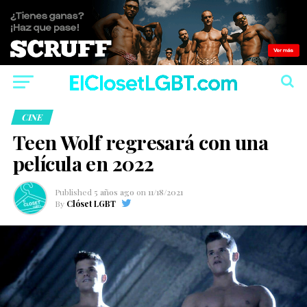
CINE
Teen Wolf regresará con una
película en 2022
Published
5 años ago
on
11/18/2021
By
Clóset LGBT