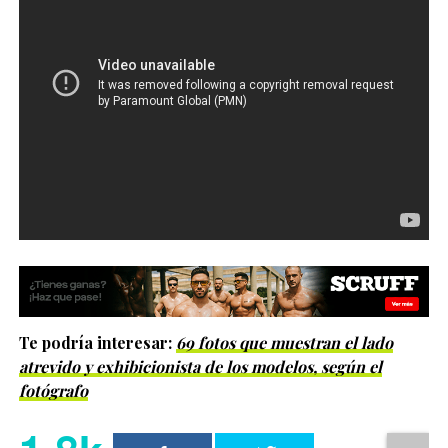
Te podría interesar:
6
9 fotos que muestran el lado
atrevido y exhibicionista de los modelos, según el
fotógrafo