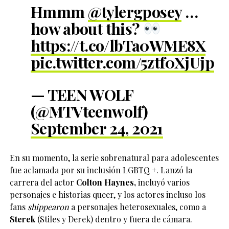
Hmmm
@tylergposey
…
how about this?
https://t.co/lbTa0WME8X
pic.twitter.com/5ztf0XjUjp
— TEEN WOLF
(@MTVteenwolf)
September 24, 2021
En su momento, la serie sobrenatural para adolescentes
fue aclamada por su inclusión LGBTQ +. Lanzó la
carrera del actor
Colton Haynes,
incluyó varios
personajes e historias queer, y los actores incluso los
fans
shippearon
a personajes heterosexuales, como a
Sterek
(Stiles y Derek) dentro y fuera de cámara.