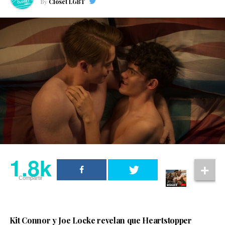
By
Clóset LGBT
1.8k
Compartir
Kit Connor y Joe Locke revelan que Heartstopper