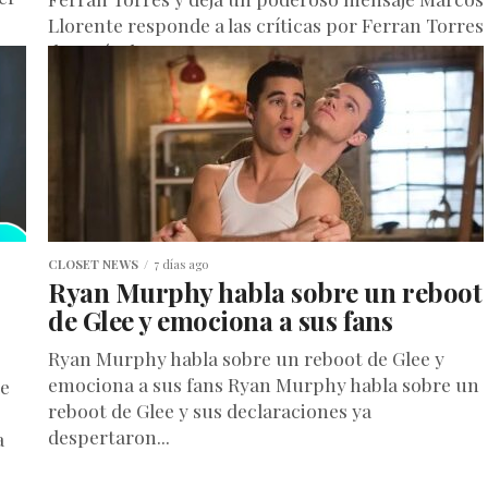
Llorente responde a las críticas por Ferran Torres
después de que...
CLOSET NEWS
7 días ago
Ryan Murphy habla sobre un reboot
;
de Glee y emociona a sus fans
Ryan Murphy habla sobre un reboot de Glee y
emociona a sus fans Ryan Murphy habla sobre un
de
reboot de Glee y sus declaraciones ya
despertaron...
a