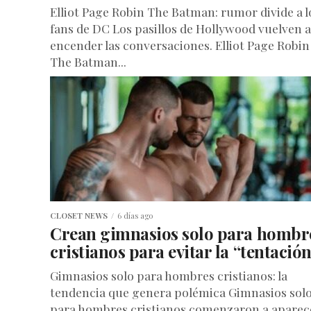
Elliot Page Robin The Batman: rumor divide a l
fans de DC Los pasillos de Hollywood vuelven a
encender las conversaciones. Elliot Page Robin
The Batman...
CLOSET NEWS
6 días ago
Crean gimnasios solo para hombr
cristianos para evitar la “tentación
Gimnasios solo para hombres cristianos: la
tendencia que genera polémica Gimnasios sol
para hombres cristianos comenzaron a aparec