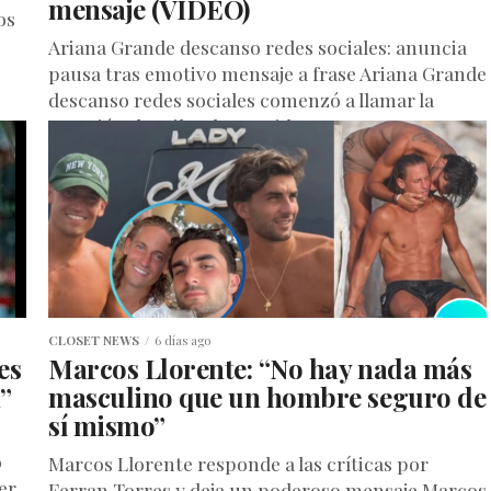
mensaje (VIDEO)
os
Ariana Grande descanso redes sociales: anuncia
pausa tras emotivo mensaje a frase Ariana Grande
descanso redes sociales comenzó a llamar la
atención de miles de seguidores...
CLOSET NEWS
6 días ago
es
Marcos Llorente: “No hay nada más
”
masculino que un hombre seguro de
sí mismo”
o
Marcos Llorente responde a las críticas por
er
Ferran Torres y deja un poderoso mensaje Marcos