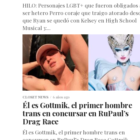
HILO: Personajes LGBT+ que fueron obligados 
ser hetero Perro coraje que traigo atorado des
que Ryan se quedó con Kelsey en High School
Musical 3:...
CLOSET NEWS
6 años ago
Él es Gottmik, el primer hombre
trans en concursar en RuPaul’s
Drag Race
Él es Gottmik, el primer hombre trans en
concursar en RuPaul’s Drag Race Gottmik