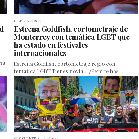
CINE
6 años ago
ad
Estrena Goldfish, cortometraje de
Monterrey con temática LGBT que
ha estado en festivales
e
internacionales
cia
Estrena Goldfish, cortometraje regio con
temática LGBT Tienes novia… ¿Pero te has
enamorado de tu mejor amigo? Este filme habla
de amor, desamor, decisiones, gustos, amistad...
CLOSET NEWS
6 años ago