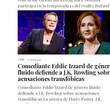
participa en la temporada 13 del reality RuPaul
Drag Race, que se...
CINE
6 años ago
Comediante Eddie Izzard de géne
fluido defiende a J.K. Rowling sobr
acusaciones transfóbicas
Comediante Eddie Izzard de género fluido
defiende a J.K. Rowling sobre acusaciones
transfóbicas La autora de Harry Potter, J.K.
Rowling, de 55 años, ha recibido críticas...