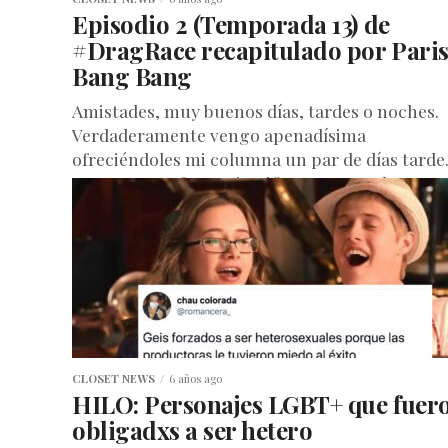
Episodio 2 (Temporada 13) de
#DragRace recapitulado por Pari
Bang Bang
Amistades, muy buenos días, tardes o noches.
Verdaderamente vengo apenadísima
ofreciéndoles mi columna un par de días tarde
No soy muy afecta a justificarme, pero lo...
CLOSET NEWS
6 años ago
HILO: Personajes LGBT+ que fuer
obligadxs a ser hetero