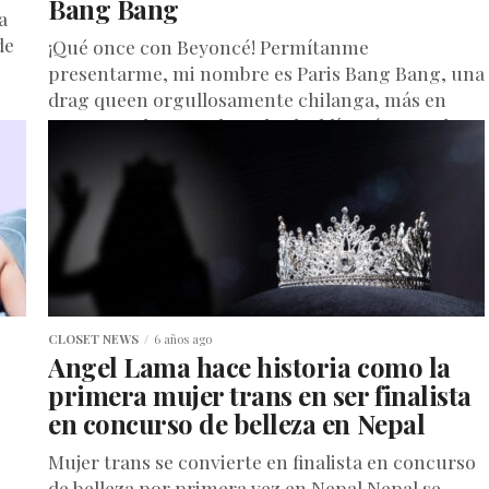
Bang Bang
a
de
¡Qué once con Beyoncé! Permítanme
presentarme, mi nombre es Paris Bang Bang, una
drag queen orgullosamente chilanga, más en
concreto, de Iztapalapa, la alcaldía más grande...
CLOSET NEWS
6 años ago
Angel Lama hace historia como la
primera mujer trans en ser finalista
en concurso de belleza en Nepal
Mujer trans se convierte en finalista en concurso
de belleza por primera vez en Nepal Nepal se