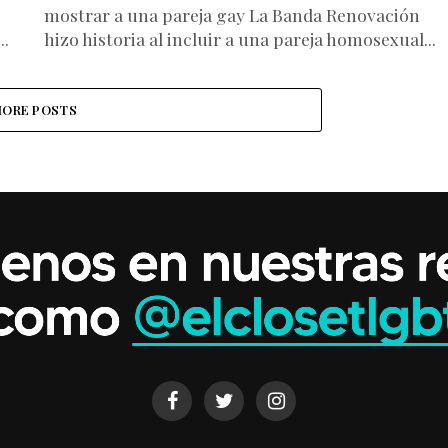
mostrar a una pareja gay La Banda Renovación
..
hizo historia al incluir a una pareja homosexual...
ORE POSTS