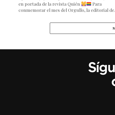
en portada de la revista Quién
Para
conmemorar el mes del Orgullo, la editorial de.
M