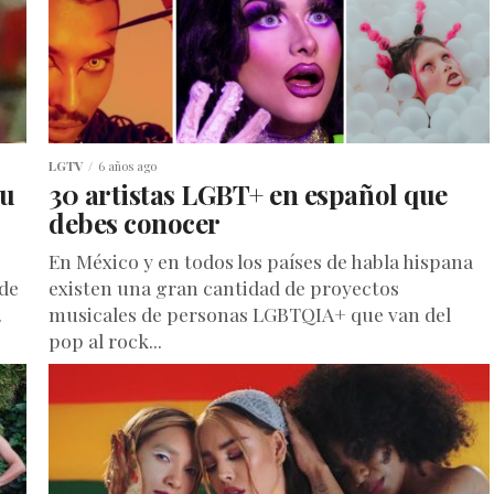
LGTV
6 años ago
tu
30 artistas LGBT+ en español que
debes conocer
En México y en todos los países de habla hispana
 de
existen una gran cantidad de proyectos
.
musicales de personas LGBTQIA+ que van del
pop al rock...