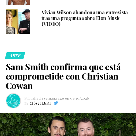
Vivian Wilson abandona una entrevista
tras una pregunta sobre Elon Musk
(VIDEO)
ARTE
Sam Smith confirma que está
comprometide con Christian
Cowan
Published
1 semana ago
on
07/30/2026
By
Clóset LGBT