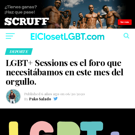
DEPORTE
LGBT+ Sessions es el foro que
necesitábamos en este mes del
orgullo.
Published
6 años ago
on
06/20/2020
By
Pako Salado