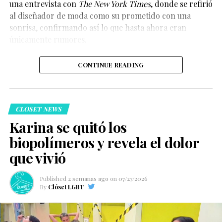
una entrevista con
The New York Times
, donde se refirió
al diseñador de moda como su prometido con una
sonrisa, confirmando así lo que hasta ahora eran
únicamente rumores.
CONTINUE READING
CLOSET NEWS
Karina se quitó los
biopolímeros y revela el dolor
que vivió
Published
2 semanas ago
on
07/27/2026
By
Clóset LGBT