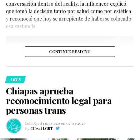
conversación dentro del reality, la influencer explicó
que tomó la decisión tanto por salud como por estética
y reconoció que hoy se arrepiente de haberse colocado
La noticia ha emocionado a sus seguidores y a la
esa sustancia.
comunidad LGBTQ+, ya que la pareja se ha convertido
en una de las más visibles del entretenimiento
internacional en los últimos años. Además, llega
después de varios meses de comentarios sobre una
CONTINUE READING
posible boda.
ARTE
Chiapas aprueba
reconocimiento legal para
Sam Smith confirma su
personas trans
compromiso durante una
Published
1 mes ago
on
07/03/2026
entrevista
By
Clóset LGBT