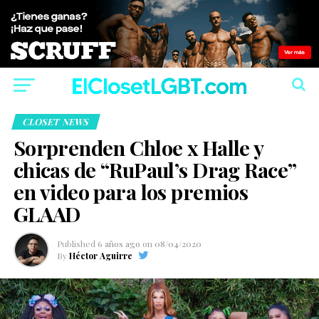
CLOSET NEWS
Sorprenden Chloe x Halle y
chicas de “RuPaul’s Drag Race”
en video para los premios
GLAAD
Published
6 años ago
on
08/04/2020
By
Héctor Aguirre