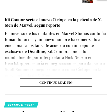
Kit Connor sería el nuevo Cíclope en la película de X-
Men de Marvel, según reporte
El universo de los mutantes en Marvel Studios continúa
tomando forma y un nuevo nombre ha comenzado a
emocionar a los fans. De acuerdo con un reporte
exclusivo de
Deadline
,
Kit Connor
, conocido
mundialmente por interpretar a Nick Nelson en
Heartstopper
, estaría en negociaciones para dar vida a
Scott Summers
, mejor conocido como
Cíclope
, en la
nueva película de
X-Men
.
CONTINUE READING
INTERNACIONAL