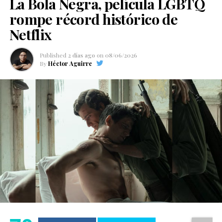
La Bola Negra, película LGBTQ
rompe récord histórico de
Netflix
Published
2 días ago
on
08/06/2026
By
Héctor Aguirre