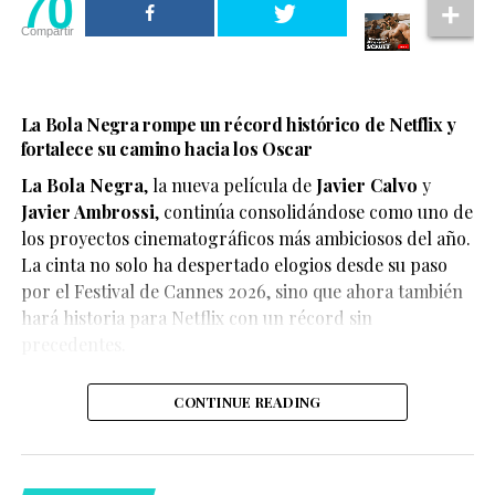
70
Compartir
La Bola Negra rompe un récord histórico de Netflix y
fortalece su camino hacia los Oscar
La Bola Negra
, la nueva película de
Javier Calvo
y
Javier Ambrossi
, continúa consolidándose como uno de
los proyectos cinematográficos más ambiciosos del año.
La cinta no solo ha despertado elogios desde su paso
por el Festival de Cannes 2026, sino que ahora también
Según el medio estadounidense, Marvel Studios realizó
hará historia para Netflix con un récord sin
reuniones y audiciones con varios actores antes de
precedentes.
tomar una decisión, y Connor habría sido el elegido
para interpretar al líder de los mutantes en el esperado
CONTINUE READING
reinicio de la franquicia.