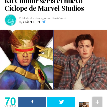
Kit Connor sería el nuevo
Cíclope de Marvel Studios
Published
2 días ago
on
08/06/2026
By
Clóset LGBT
70
Compartir