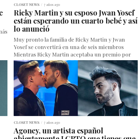
CLOSET NEWS
7 años ago
e
Ricky Martin y su esposo Jwan Yosef
están esperando un cuarto bebé y así
lo anunció
más
Muy pronto la familia de Ricky Martin y Jwan
Yosef se convertirá en una de seis miembros
Mientras Ricky Martin aceptaba un premio por
su defensa...
CLOSET NEWS
7 años ago
Agoney, un artista español
abiertamente LGBTQ que tienes que