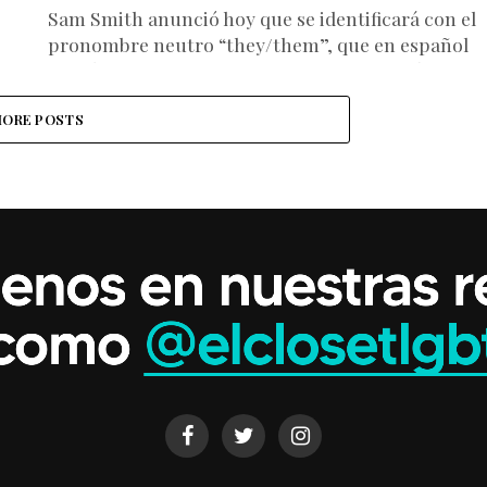
Sam Smith anunció hoy que se identificará con el
pronombre neutro “they/them”, que en español
podría traducirse como “ellx” o “elle”, según la
propuesta de activistas...
ORE POSTS