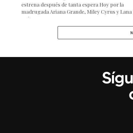
estrena después de tanta espera Hoy por la
madrugada Ariana Grande, Miley Cyrus y Lana
Del...
M