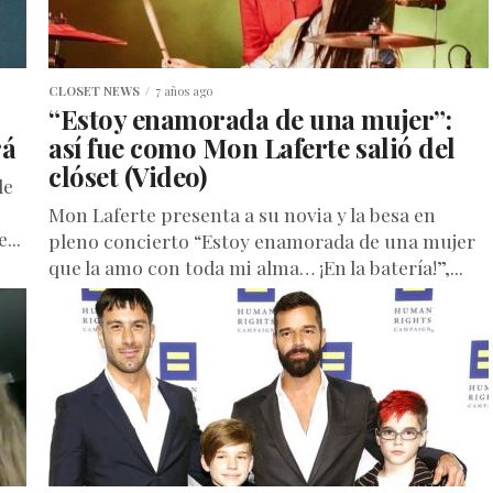
CLOSET NEWS
7 años ago
“Estoy enamorada de una mujer”:
rá
así fue como Mon Laferte salió del
clóset (Video)
de
Mon Laferte presenta a su novia y la besa en
...
pleno concierto “Estoy enamorada de una mujer
que la amo con toda mi alma… ¡En la batería!”,...