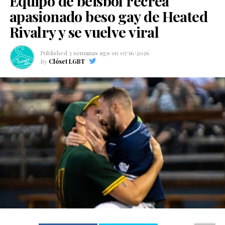
Equipo de béisbol recrea
apasionado beso gay de Heated
Rivalry y se vuelve viral
Published
3 semanas ago
on
07/16/2026
By
Clóset LGBT