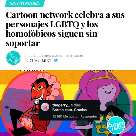
SIN CATEGORÍA
Cartoon network celebra a sus
personajes LGBTQ y los
homofóbicos siguen sin
soportar
Published
1 mes ago
on
06/25/2026
By
Clóset LGBT