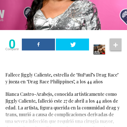
0
Compartir
Ver esta publicación en Instagram
Fallece Jiggly Caliente, estrella de ‘RuPaul’s Drag Race’
y jueza en ‘Drag Race Philippines’, a los 44 años
Bianca Castro-Arabejo, conocida artísticamente como
Jiggly Caliente, falleció este 27 de abril a los 44 años de
Ver esta publicación en Instagram
edad. La artista, figura querida en la comunidad drag y
trans, murió a causa de complicaciones derivadas de
una severa infección que requirió una cirugía mayor,