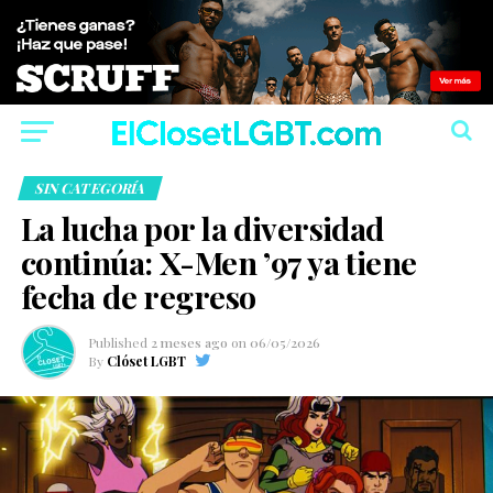
SIN CATEGORÍA
La lucha por la diversidad
continúa: X-Men ’97 ya tiene
fecha de regreso
Published
2 meses ago
on
06/05/2026
By
Clóset LGBT