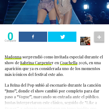
Shane Hollander e Ilya Rozanov, interpretados por
Hudson Williams y Connor Storrie.
Días antes del encuentro, los Portland Pickles ya habían
promocionado la temática con videos y publicaciones
llenas de referencias a la serie, invitando a los
0
aficionados a asistir con frases inspiradas en el romance
entre los protagonistas.
Compartir
El homenaje forma parte de las actividades inclusivas
Madonna
sorprendió como invitada especial durante el
que el equipo ha impulsado durante los últimos años.
show de
Sabrina Carpente
r en
Coachella
2026, en una
Tras esta noche temática, los Portland Pickles también
aparición que ya es considerada uno de los momentos
celebrarán su tradicional Pride Game 2026,
más icónicos del festival este año.
programado para el 16 de julio, donde participarán
alrededor de 15 organizaciones locales LGBTQIA+ y
La Reina del Pop subió al escenario durante la canción
volverán a lanzar mercancía especial inspirada en el
“Juno”, donde el show cambió por completo para dar
Orgullo.
paso a “Vogue”, marcando su entrada ante el público.
Juntas interpretaron este clásico, seguido de “Like a
La iniciativa fue ampliamente aplaudida por aficionados
Prayer”, y además presentaron un tema inédito que