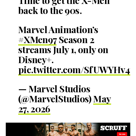
Time to get the X-Men
back to the 90s.
Marvel Animation’s
#XMen97
Season 2
streams July 1, only on
Disney+.
pic.twitter.com/SfUWYHv4
— Marvel Studios
(@MarvelStudios)
May
27, 2026