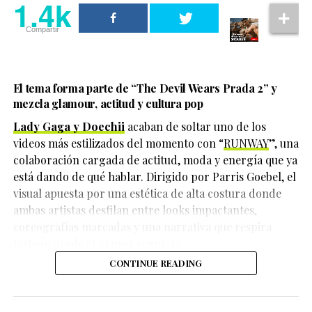
1.4k
1.4k
movimientos bancarios realizados después de su
desaparición, lo que impulsó las investigaciones que
Compartir
Compartir
finalmente llevaron al hallazgo de la fosa clandestina.
El tema forma parte de
“The Devil Wears Prada 2”
y
mezcla glamour, actitud y cultura pop
Lady Gaga y Doechii
acaban de soltar uno de los
videos más estilizados del momento con “
RUNWAY
”, una
colaboración cargada de actitud, moda y energía que ya
está dando de qué hablar. Dirigido por Parris Goebel, el
visual apuesta por una estética de alta costura donde
ambas artistas desfilan entre looks impactantes,
coreografías marcadas y una narrativa que respira
fashion desde el primer segundo.
Hasta el momento, las autoridades continúan
CONTINUE READING
investigando cómo ocurrieron los hechos y quiénes
Durante una entrevista con
Vanity Fair
, la actriz y
serían las personas responsables. Tampoco se han dado
cantante reflexionó sobre su experiencia grabando la
a conocer oficialmente los detalles sobre el móvil del
adaptación musical y la secuela de
Wicked
, donde