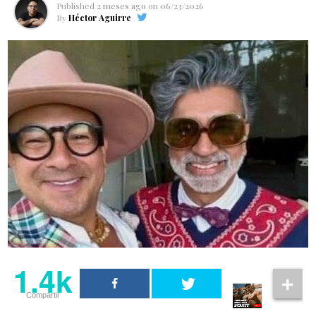
Published
2 meses ago
on
06/23/2026
By
Héctor Aguirre
1.4k
Compartir