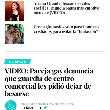
Ariana Grande descanso redes
sociales: anuncia pausa tras emotivo
mensaje (VIDEO)
Crean gimnasios solo para hombres
cristianos para evitar la “tentación”
ATEMPORAL
VIDEO: Pareja gay denuncia
que guardia de centro
comercial les pidió dejar de
besarse
Published
3 semanas ago
on
07/20/2026
By
Clóset LGBT