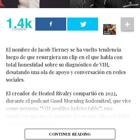
heterosexuales siendo
1.4k
dos personas queer, y
1.4k
Compartir
aun así contar una
Compartir
historia de amor y
cercanía”, comentó.
El nombre de Jacob Tierney se ha vuelto tendencia
luego de que resurgiera un clip en el que habla con
total honestidad sobre su diagnóstico de VIH,
“Hay algo realmente
desatando una ola de apoyo y conversación en redes
especial en eso”, añadió
sociales.
la actriz.
El creador de Heated Rivalry compartió en 2022,
durante el podcast Good Morning Sodomites!, que vive
El tema no llega solo: “
RUNWAY
” forma parte del
Las declaraciones de Cynthia Erivo han sido celebradas
como persona “VIH positivo indetectable”, una
soundtrack de
The Devil Wears Prada 2
, y suena durante
por fans LGBTQ+, quienes consideran que representan
condición que hoy le permite llevar una vida saludable
una escena clave ambientada en el detrás de cámaras de
un avance importante en la representación queer
gracias al tratamiento.
la Milan Fashion Week, donde modelos se preparan
dentro de grandes producciones comerciales.
antes de salir a la pasarela. El video captura justo esa
CONTINUE READING