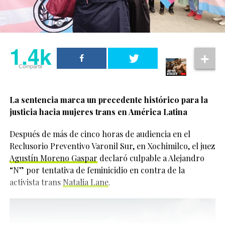
pantalla
Erivo también habló sobre el trabajo de Bailey con
The
Shameless Fund
, organización creada por el actor en
1.4k
2024 para recaudar fondos destinados a grupos
Compartir
LGBTQIA+ alrededor del mundo.
La actriz reveló que Jonathan Bailey la invitó a
La sentencia marca un precedente histórico para la
participar desde el inicio del proyecto y aceptó porque
justicia hacia mujeres trans en América Latina
entendió que el actor realmente quería generar un
impacto positivo.
Después de más de cinco horas de audiencia en el
1.4k
Reclusorio Preventivo Varonil Sur, en Xochimilco, el juez
“He podido vivir siendo
Agustín Moreno Gaspar
declaró culpable a Alejandro
Compartir
yo misma durante
“N” por tentativa de feminicidio en contra de la
activista trans
Natalia Lane
.
mucho tiempo y me
siento cómoda en mi
piel. Quiero que otras