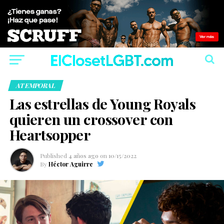
ATEMPORAL
Las estrellas de Young Royals
quieren un crossover con
Heartsopper
Published
4 años ago
on
10/15/2022
By
Héctor Aguirre