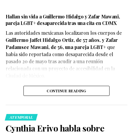
Hallan sin vida a Guillermo Hidalgo y Zafar Mawani,
pareja LGBT+ desaparecida tras una cita en CDMX
Las autoridades mexicanas localizaron los cuerpos de
Guillermo Jaffet Hidalgo Ortiz, de 57 años, y Zafar
De acuerdo con el testimonio compartido por la pareja,
Padamsee Mawani, de 56, una pareja LGBT+
que
ambos se encontraban disfrutando de un momento de
había sido reportada como desaparecida desde el
afecto cuando fueron abordados por elementos de
pasado 20 de mayo tras acudir a una reunión
seguridad, quienes les habrían advertido que debían
relacionada con un proyecto de accesibilidad en la
detener esas muestras de cariño o abandonar el centro
Ciudad de México.
comercial.
CONTINUE READING
ATEMPORAL
La denuncia rápidamente comenzó a circular en redes
Cynthia Erivo habla sobre
sociales, donde usuarios expresaron su indignación y