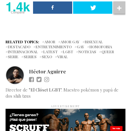
1.4k
Compartir
RELATED TOPICS:
AMOR
AMOR GAY
BISEXUAL
DESTACADO
ENTRETENIMIENTO
GAY
HOMOFOBIA
INTERNACIONAL
LATEST
LGBT
NOTICIAS
QUEER
SERIE
SERIES
SEXO
VIRAL
Héctor Aguirre
Director de
"El Clóset LGBT
". Maestro pokémon y papá de
dos shih tzus
ADVERTISEMENT