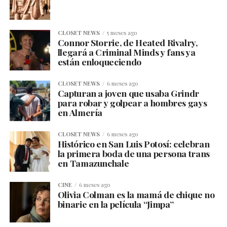
CLOSET NEWS
5 meses ago
Connor Storrie, de Heated Rivalry,
llegará a Criminal Minds y fans ya
están enloqueciendo
CLOSET NEWS
6 meses ago
Capturan a joven que usaba Grindr
para robar y golpear a hombres gays
en Almería
CLOSET NEWS
6 meses ago
Histórico en San Luis Potosí: celebran
la primera boda de una persona trans
en Tamazunchale
CINE
6 meses ago
Olivia Colman es la mamá de chique no
binarie en la película “Jimpa”