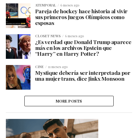
ATEMPORAL
6 meses ago
Pareja de hockey hace historia al vivir
sus primeros Juegos Olímpicos como
esposas
CLOSET NEWS
6 meses ago
¿Es verdad que Donald Trump aparece
más en los archivos Epstein que
“Harry” en Harry Potter?
CINE
11 meses ago
Mystique debería ser interpretada por
una mujer trans, dice Jinkx Monsoon
MORE POSTS