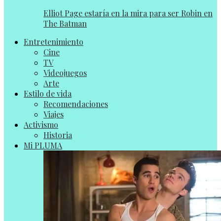
Elliot Page estaría en la mira para ser Robin en
The Batman
Entretenimiento
Cine
TV
Videojuegos
Arte
Estilo de vida
Recomendaciones
Viajes
Activismo
Historia
Mi PLUMA