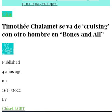
p0rno gay europeo
Cine
Timothée Chalamet se va de ‘cruising’
con otro hombre en “Bones and All”
Published
4 años ago
on
11/24/2022
By
Clóset LGBT