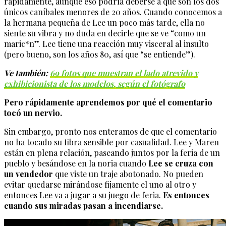
rápidamente, aunque eso podría deberse a que son los dos
únicos caníbales menores de 20 años. Cuando conocemos a
la hermana pequeña de Lee un poco más tarde, ella no
siente su vibra y no duda en decirle que se ve “como un
maric*n”. Lee tiene una reacción muy visceral al insulto
(pero bueno, son los años 80, así que “se entiende”).
Ve también:
6
9 fotos que muestran el lado atrevido y
exhibicionista de los modelos, según el fotógrafo
Pero rápidamente aprendemos por qué el comentario
tocó un nervio.
Sin embargo, pronto nos enteramos de que el comentario
no ha tocado su fibra sensible por casualidad. Lee y Maren
están en plena relación, paseando juntos por la feria de un
pueblo y besándose en la noria cuando
Lee se cruza con
un vendedor
que viste un traje abotonado. No pueden
evitar quedarse mirándose fijamente el uno al otro y
entonces Lee va a jugar a su juego de feria.
Es entonces
cuando sus miradas pasan a incendiarse.