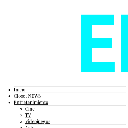
Inicio
Closet NEWS
Entretenimiento
Cine
TV
Videojuegos
Arte