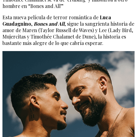
hombre en “Bones and All”
Esta nueva película de terror romántica de
Luca
Guadagnino
,
Bones and All
, sigue la sangrienta historia de
amor de Maren (Taylor Russell de Waves) y Lee (Lady Bird,
Mujercitas y Timothée Chalamet de Dune), la historia es
bastante más alegre de lo que cabría esperar.