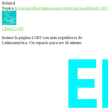
Related
Topics:
destacado
discriminacion
gay
internacional
latest
LGBT
Clóset LGBT
Somos la página LGBT con más seguidores de
Latinoamérica. Un espacio para ser tú mismo.