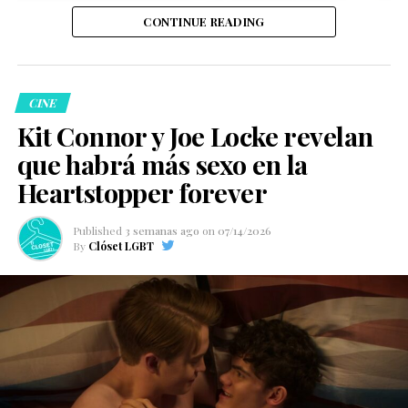
CONTINUE READING
CINE
Kit Connor y Joe Locke revelan
que habrá más sexo en la
Heartstopper forever
Published
3 semanas ago
on
07/14/2026
By
Clóset LGBT