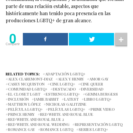
parte de una relación estable, aspectos que
históricamente han tenido poca presencia en las
producciones LGBTQ+ de gran alcance.
0
Compartir
RELATED TOPICS:
ADAPTACIÓN LGBTQ+
ALEX CLAREMONT-DIAZ
ALEX Y HENRY
AMOR GAY
CASEY MCQUISTON
CINE LGBTQ+
CINE QUEER
COMUNIDAD LGBTQ+
DESTACADO
DIVERSIDAD
EL CLOSET LGBT
ESTRENO LGBTQ+
GEMMA BURGESS
INCLUSIÓN
JAMIE BABBIT
LATEST
LIBRO LGBTQ+
MATTHEW LÓPEZ
NICHOLAS GALITZINE
PELÍCULA LGBTQ+
PELÍCULAS LGBTQ+
PRIME VIDEO
PRINCE HENRY
RED WHITE AND ROYAL BLUE
RED WHITE AND ROYAL BLUE 2
RED WHITE AND ROYAL WEDDING
REPRESENTACIÓN LGBTQ
ROMANCE GAY
ROMANCE LGBTQ
SERIES LGBTQ+