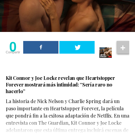
0
Compartir
Kit Connor y Joe Locke revelan que Heartstopper
Forever mostrará más intimidad: “Sería raro no
hacerlo”
La historia de Nick Nelson y Charlie Spring dará un
Aunque su participación no ocupa gran parte del
paso importante en Heartstopper Forever, la película
metraje, el actor logra dejar una fuerte impresión. Su
que pondrá fin a la exitosa adaptación de Netflix. En una
personaje,
Sinon
, juega un papel clave en la historia y
entrevista con The Guardian, Kit Connor y Joe Locke
aporta una mirada profundamente humana sobre las
adelantaron que esta última entrega incluirá escenas de