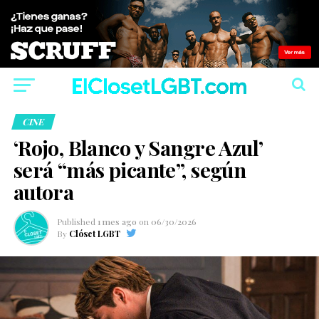
CINE
‘Rojo, Blanco y Sangre Azul’
será “más picante”, según
autora
Published
1 mes ago
on
06/30/2026
By
Clóset LGBT