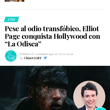
CINE
Pese al odio transfóbico, Elliot
Page conquista Hollywood con
“La Odisea”
Published
2 semanas ago
on
07/22/2026
By
Clóset LGBT