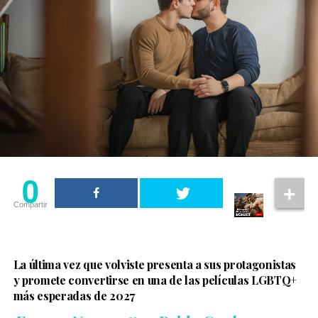
Christopher Nolan también reconoció el trabajo del
actor. En una entrevista con
Rolling Stone UK
, explicó
que Sinon representa el impacto de la guerra en
quienes quedan atrapados en ella y aseguró que Elliot
Page hizo un trabajo “increíble” al dar vida al
personaje.
0
Compartir
La última vez que volviste presenta a sus protagonistas
y promete convertirse en una de las películas LGBTQ+
más esperadas de 2027