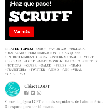
RELATED TOPICS:
AMOR
AMOR GAY
BISEXUAL
DESTACADO
DISCRIMINACION
DRAG QUEEN
ENTRETENIMIENTO
GAY
INTERNACIONAL
LATEST
LESBIANA
LGBT
MATRIMONIO IGUALITARIO
NETFLIX
NOTICIAS
QUEER
SALUD
SERIES
TRANS
TRANSFOBIA
TWITTER
VIDEO
VIH
VIRAL
VISIBILIDAD
Clóset LGBT
Somos la página LGBT con más seguidores de Latinoamérica.
Un espacio para ser tú mismo.