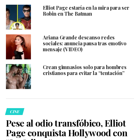
Elliot Page estaría en la mira para ser
Robin en The Batman
Ariana Grande descanso redes
sociales: anuncia pausa tras emotivo
mensaje (VIDEO)
Crean gimnasios solo para hombres
cristianos para evitar la “tentación”
CINE
Pese al odio transfóbico, Elliot
Page conquista Hollywood con