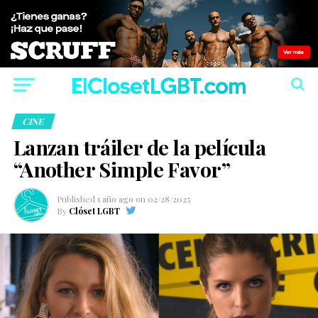
CINE
Lanzan tráiler de la película
“Another Simple Favor”
Published
1 año ago
on
02/28/2025
By
Clóset LGBT