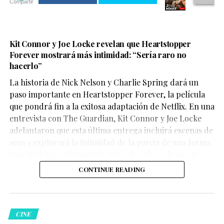
Compartir
Kit Connor y Joe Locke revelan que Heartstopper
Forever mostrará más intimidad: “Sería raro no
hacerlo”
La historia de Nick Nelson y Charlie Spring dará un
Aunque su participación no ocupa gran parte del
paso importante en Heartstopper Forever, la película
metraje, el actor logra dejar una fuerte impresión. Su
que pondrá fin a la exitosa adaptación de Netflix. En una
personaje,
Sinon
, juega un papel clave en la historia y
entrevista con The Guardian, Kit Connor y Joe Locke
aporta una mirada profundamente humana sobre las
adelantaron que esta última entrega incluirá escenas de
consecuencias de la guerra.
sexo y explorará la intimidad de la pareja de una forma
más madura, reflejando la etapa de vida en la que se
encuentran los personajes.
CONTINUE READING
La crítica destaca la actuación
CINE