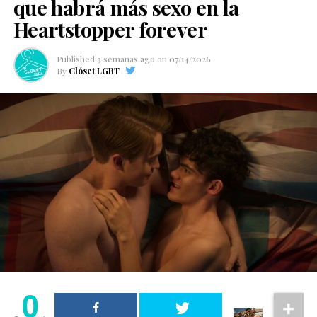
que habrá más sexo en la
Heartstopper forever
Published
3 semanas ago
on
07/14/2026
By
Clóset LGBT
0