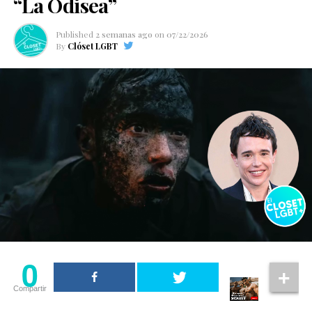
“La Odisea”
Published
2 semanas ago
on
07/22/2026
By
Clóset LGBT
0
Compartir