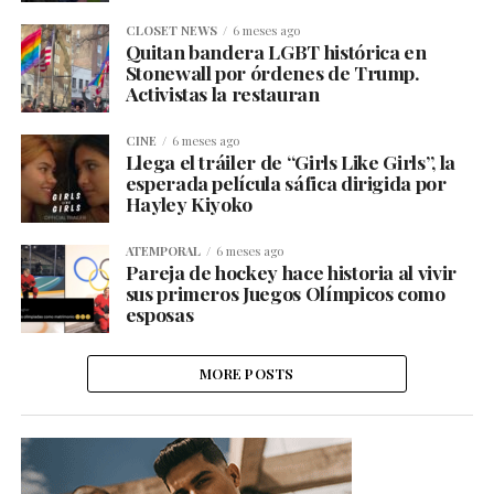
CLOSET NEWS
6 meses ago
Quitan bandera LGBT histórica en
Stonewall por órdenes de Trump.
Activistas la restauran
CINE
6 meses ago
Llega el tráiler de “Girls Like Girls”, la
esperada película sáfica dirigida por
Hayley Kiyoko
ATEMPORAL
6 meses ago
Pareja de hockey hace historia al vivir
sus primeros Juegos Olímpicos como
esposas
MORE POSTS