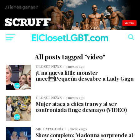
All posts tagged "video"
CLOSET NEWS
3 meses ago
¡Una nueva little monster
nace!Pequeña descubre a Lady Gaga
CLOSET NEWS
3 meses ago
Mujer ataca a chica trans y al ser
confrontada finge desmayo (VIDEO)
SIN CATEGORÍA
4 meses ago
Show completo: Madonna sorprende al