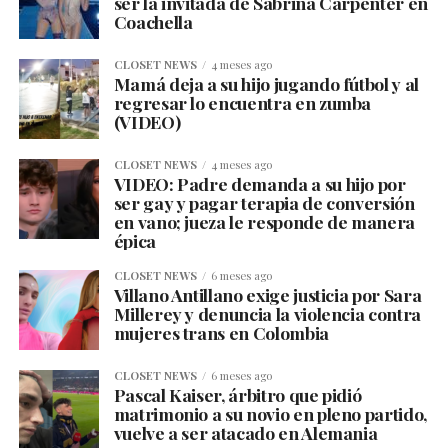
ser la invitada de Sabrina Carpenter en
Coachella
CLOSET NEWS
4 meses ago
Mamá deja a su hijo jugando fútbol y al
regresar lo encuentra en zumba
(VIDEO)
CLOSET NEWS
4 meses ago
VIDEO: Padre demanda a su hijo por
ser gay y pagar terapia de conversión
en vano; jueza le responde de manera
épica
CLOSET NEWS
6 meses ago
Villano Antillano exige justicia por Sara
Millerey y denuncia la violencia contra
mujeres trans en Colombia
CLOSET NEWS
6 meses ago
Pascal Kaiser, árbitro que pidió
matrimonio a su novio en pleno partido,
vuelve a ser atacado en Alemania