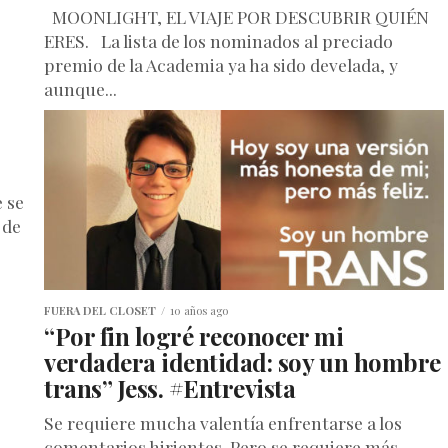
MOONLIGHT, EL VIAJE POR DESCUBRIR QUIÉN
ERES. La lista de los nominados al preciado
premio de la Academia ya ha sido develada, y
aunque...
e se
 de
FUERA DEL CLOSET
10 años ago
“Por fin logré reconocer mi
verdadera identidad: soy un hombre
trans” Jess. #Entrevista
Se requiere mucha valentía enfrentarse a los
comentarios hirientes. Pero se requiere más