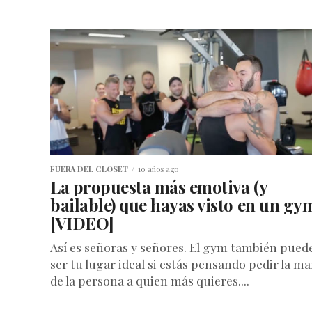
FUERA DEL CLOSET
10 años ago
La propuesta más emotiva (y
bailable) que hayas visto en un gy
[VIDEO]
Así es señoras y señores. El gym también pued
ser tu lugar ideal si estás pensando pedir la m
de la persona a quien más quieres....