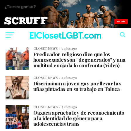
CLOSET NEWS
5 años ago
Predicador religioso dice que los
homosexuales son “degenerados” y una
multitud enojada lo confronta (Video)
CLOSET NEWS
5 años ago
Discriminan a joven gay por llevar las
uñas pintadas en su trabajo en Toluca
CLOSET NEWS
5 años ago
Oaxaca aprueba ley de reconocimiento
a la identidad de género para
adolescencias trans