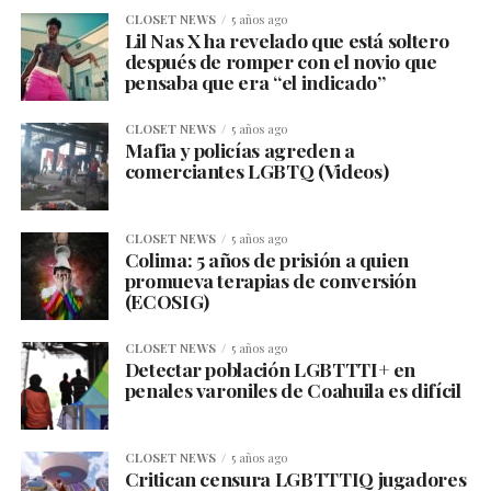
CLOSET NEWS
5 años ago
Lil Nas X ha revelado que está soltero
después de romper con el novio que
pensaba que era “el indicado”
CLOSET NEWS
5 años ago
Mafia y policías agreden a
comerciantes LGBTQ (Videos)
CLOSET NEWS
5 años ago
Colima: 5 años de prisión a quien
promueva terapias de conversión
(ECOSIG)
CLOSET NEWS
5 años ago
Detectar población LGBTTTI+ en
penales varoniles de Coahuila es difícil
CLOSET NEWS
5 años ago
Critican censura LGBTTTIQ jugadores