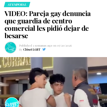
ATEMPORAL
VIDEO: Pareja gay denuncia
que guardia de centro
comercial les pidió dejar de
besarse
Published
3 semanas ago
on
07/20/2026
By
Clóset LGBT