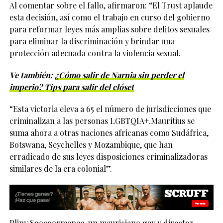
Al comentar sobre el fallo, afirmaron: “El Trust aplaude
esta decisión, así como el trabajo en curso del gobierno
para reformar leyes más amplias sobre delitos sexuales
para eliminar la discriminación y brindar una
protección adecuada contra la violencia sexual.
Ve también:
¿Cómo salir de Narnia sin perder el
imperio? Tips para salir del clóset
“Esta victoria eleva a 65 el número de jurisdicciones que
criminalizan a las personas LGBTQIA+.Mauritius se
suma ahora a otras naciones africanas como Sudáfrica,
Botswana, Seychelles y Mozambique, que han
erradicado de sus leyes disposiciones criminalizadoras
similares de la era colonial”.
Pliny Soocoormanee, un mauriciano gay y director