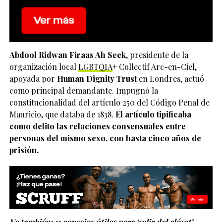
Abdool Ridwan Firaas Ah Seek
, presidente de la
organización local
LGBTQIA
+ Collectif Arc-en-Ciel,
apoyada por
Human Dignity Trust
en Londres, actuó
como principal demandante. Impugnó la
constitucionalidad del artículo 250 del Código Penal de
Mauricio, que databa de 1838.
El artículo tipificaba
como delito las relaciones consensuales entre
personas del mismo sexo, con hasta cinco años de
prisión.
Ve también:
11 consejos útiles para ‘salir del clóset’