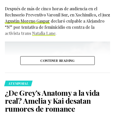
impacto positivo.
Después de más de cinco horas de audiencia en el
202
Reclusorio Preventivo Varonil Sur, en Xochimilco, el juez
“He podido vivir siendo
Agustín Moreno Gaspar
declaró culpable a Alejandro
Compartir
yo misma durante
“N” por tentativa de feminicidio en contra de la
activista trans
Natalia Lane
.
mucho tiempo y me
siento cómoda en mi
piel. Quiero que otras
personas también
CONTINUE READING
puedan sentir esa
comodidad”, expresó.
ATEMPORAL
¿De Grey’s Anatomy a la vida
Actualmente, Cynthia Erivo también protagoniza una
real? Amelia y Kai desatan
producción teatral de
Dracula
en el West End de
rumores de romance
Londres, donde interpreta no solo al personaje
Sin embargo, su historia no fue sencilla. Tierney reveló
principal, sino a otros 22 personajes más, sumando un