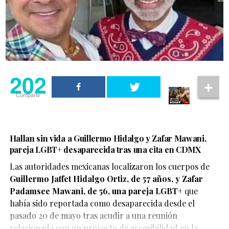
202
Compartir
Hallan sin vida a Guillermo Hidalgo y Zafar Mawani,
pareja LGBT+ desaparecida tras una cita en CDMX
Las autoridades mexicanas localizaron los cuerpos de
Guillermo Jaffet Hidalgo Ortiz, de 57 años, y Zafar
De acuerdo con el testimonio compartido por la pareja,
Padamsee Mawani, de 56, una pareja LGBT+
que
ambos se encontraban disfrutando de un momento de
había sido reportada como desaparecida desde el
afecto cuando fueron abordados por elementos de
pasado 20 de mayo tras acudir a una reunión
seguridad, quienes les habrían advertido que debían
relacionada con un proyecto de accesibilidad en la