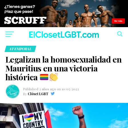
ATEMPORAL
Legalizan la homosexualidad en
Mauritius en una victoria
histórica
Published
3 años ago
on
10/05/2023
By
Clóset LGBT