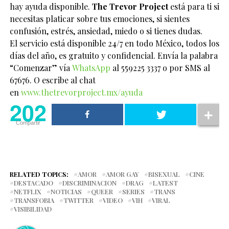
hay ayuda disponible.
The Trevor Project
está para ti si
necesitas platicar sobre tus emociones, si sientes
confusión, estrés, ansiedad, miedo o si tienes dudas.
El servicio está disponible 24/7 en todo México, todos los
días del año, es gratuito y confidencial. Envía la palabra
“Comenzar” vía
WhatsApp
al 559225 3337 o por SMS al
67676. O escribe al chat
en
www.thetrevorproject.mx/ayuda
202
Compartir
RELATED TOPICS:
AMOR
AMOR GAY
BISEXUAL
CINE
DESTACADO
DISCRIMINACION
DRAG
LATEST
NETFLIX
NOTICIAS
QUEER
SERIES
TRANS
TRANSFOBIA
TWITTER
VIDEO
VIH
VIRAL
VISIBILIDAD