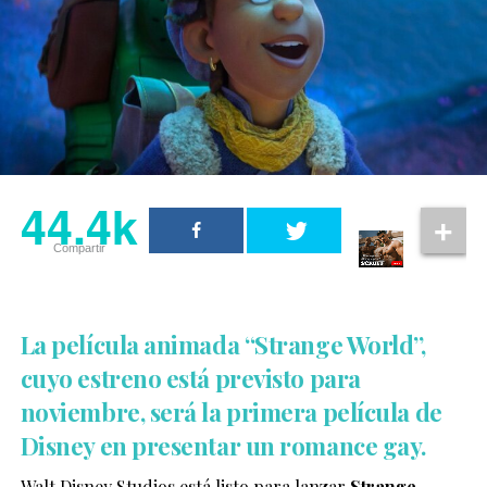
44.4k
Compartir
La película animada “Strange World”,
cuyo estreno está previsto para
noviembre, será la primera película de
Disney en presentar un romance gay.
Walt Disney Studios está listo para lanzar
Strange