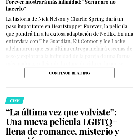
Forever mostrará más intimidad: “Sería raro no
hacerlo”
La historia de Nick Nelson y Charlie Spring dará un
Aunque su participación no ocupa gran parte del
paso importante en Heartstopper Forever, la película
metraje, el actor logra dejar una fuerte impresión. Su
que pondrá fin a la exitosa adaptación de Netflix. En una
personaje,
Sinon
, juega un papel clave en la historia y
entrevista con The Guardian, Kit Connor y Joe Locke
aporta una mirada profundamente humana sobre las
adelantaron que esta última entrega incluirá escenas de
consecuencias de la guerra.
sexo y explorará la intimidad de la pareja de una forma
más madura, reflejando la etapa de vida en la que se
encuentran los personajes.
CONTINUE READING
La crítica destaca la actuación
CINE
“La última vez que volviste”:
de
Elliot Page
Una nueva película LGBTQ+
llena de romance, misterio y
Medios como
USA TODAY
consideran que Page ofrece
una de las actuaciones más memorables de la película.