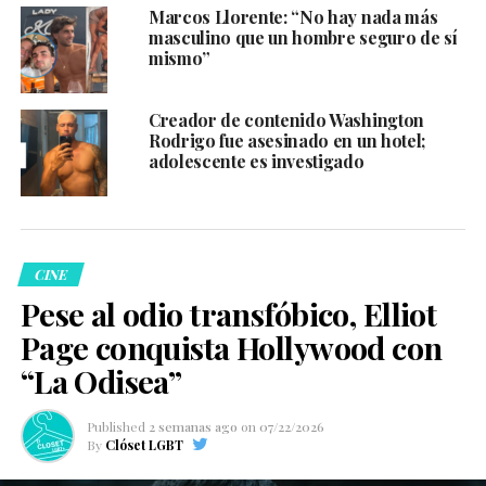
Marcos Llorente: “No hay nada más
masculino que un hombre seguro de sí
mismo”
Creador de contenido Washington
Rodrigo fue asesinado en un hotel;
adolescente es investigado
CINE
Pese al odio transfóbico, Elliot
Page conquista Hollywood con
“La Odisea”
Published
2 semanas ago
on
07/22/2026
By
Clóset LGBT