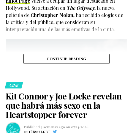
Elliot Page
vuelve a ocupar un lugar destacado en
Hollywood. Su actuación en
The Odyssey
, la nueva
película de
Christopher Nolan
, ha recibido elogios de
la crítica y del público, que consideran su
interpretación una de las más emotivas de la cinta.
CONTINUE READING
CINE
Kit Connor y Joe Locke revelan
que habrá más sexo en la
Heartstopper forever
Published
3 semanas ago
on
07/14/2026
By
Clóset LGBT