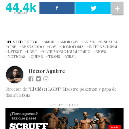
44.4k
Compartir
RELATED TOPICS:
AMOR
AMOR GAY
ANIME
BISEXUAL
CINE
DESTACADO
GAY
HOMOFOBIA
INTERNACIONAL
LATEST
LGBT
MATRIMONIO IGUALITARIO
NEWS
NOTICIAS
QUEER
TRANS
VIRAL
Héctor Aguirre
Director de
"El Clóset LGBT
". Maestro pokémon y papá de
dos shih tzus
ADVERTISEMENT