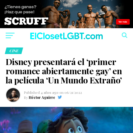
CINE
Disney presentará el ‘primer
romance abiertamente gay’ en
la película ‘Un Mundo Extraño’
Published
4 años ago
on
06/21/2022
By
Héctor Aguirre