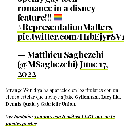
romance in a disney
feature!!!
#RepresentationMatters
pic.twitter.com/H1bEjyrSV1
— Matthieu Saghezchi
(@MSaghezchi)
June 17,
2022
Strange World ya ha aparecido en los titulares con un
elenco estelar que incluye a
Jake Gyllenhaal, Lucy Liu,
Dennis Quaid y Gabrielle Union.
Ver también:
5 animes con temática LGBT que no te
puedes perder