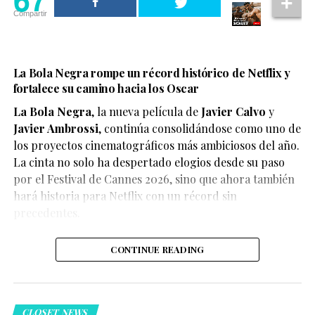
Compartir
La Bola Negra rompe un récord histórico de Netflix y
fortalece su camino hacia los Oscar
La Bola Negra
, la nueva película de
Javier Calvo
y
Javier Ambrossi
, continúa consolidándose como uno de
los proyectos cinematográficos más ambiciosos del año.
La cinta no solo ha despertado elogios desde su paso
por el Festival de Cannes 2026, sino que ahora también
Según el medio estadounidense, Marvel Studios realizó
hará historia para Netflix con un récord sin
reuniones y audiciones con varios actores antes de
precedentes.
tomar una decisión, y Connor habría sido el elegido
para interpretar al líder de los mutantes en el esperado
CONTINUE READING
reinicio de la franquicia.
CLOSET NEWS