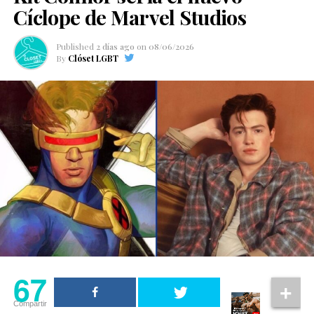
Cíclope de Marvel Studios
Published
2 días ago
on
08/06/2026
By
Clóset LGBT
67
Compartir