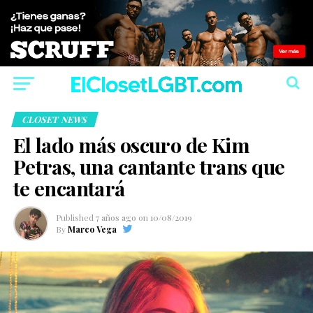
CLOSET NEWS
El lado más oscuro de Kim
Petras, una cantante trans que
te encantará
Published
7 años ago
on
10/08/2019
By
Marco Vega