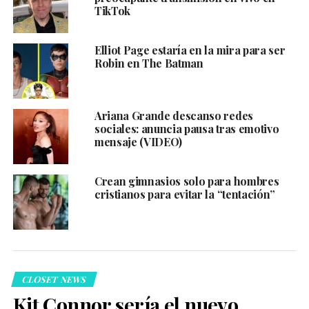
TikTok
Elliot Page estaría en la mira para ser
Robin en The Batman
Ariana Grande descanso redes
sociales: anuncia pausa tras emotivo
mensaje (VIDEO)
Crean gimnasios solo para hombres
cristianos para evitar la “tentación”
CLOSET NEWS
Kit Connor sería el nuevo