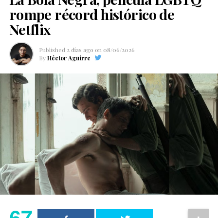
rompe récord histórico de
Netflix
Published
2 días ago
on
08/06/2026
By
Héctor Aguirre
67