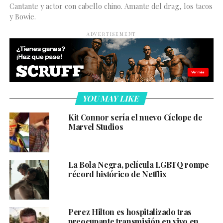
Cantante y actor con cabello chino. Amante del drag, los tacos
y Bowie.
ADVERTISEMENT
YOU MAY LIKE
Kit Connor sería el nuevo Cíclope de
Marvel Studios
La Bola Negra, película LGBTQ rompe
récord histórico de Netflix
Perez Hilton es hospitalizado tras
preocupante transmisión en vivo en