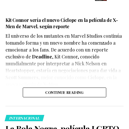
Kit Connor sería el nuevo Cíclope en la película de X-
Men de Marvel, según reporte
El universo de los mutantes en Marvel Studios continúa
tomando forma y un nuevo nombre ha comenzado a
emocionar a los fans. De acuerdo con un reporte
exclusivo de
Deadline
,
Kit Connor
, conocido
mundialmente por interpretar a Nick Nelson en
Heartstopper
, estaría en negociaciones para dar vida a
Scott Summers
, mejor conocido como
Cíclope
, en la
nueva película de
X-Men
.
CONTINUE READING
INTERNACIONAL
La Bola Negra, película LGBTQ