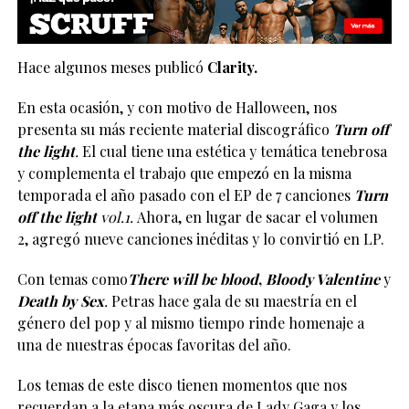
Hace algunos meses publicó
Clarity.
En esta ocasión, y con motivo de Halloween, nos
presenta su más reciente material discográfico
Turn off
the light
.
El cual tiene una estética y temática tenebrosa
y complementa el trabajo que empezó en la misma
temporada el año pasado con el EP de 7 canciones
Turn
off the light
vol.1.
Ahora, en lugar de sacar el volumen
2, agregó nueve canciones inéditas y lo convirtió en LP.
Con temas como
There will be blood
,
Bloody Valentine
y
Death by Sex
.
Petras hace gala de su maestría en el
género del pop y al mismo tiempo rinde homenaje a
una de nuestras épocas favoritas del año.
Los temas de este disco tienen momentos que nos
recuerdan a la etapa más oscura de Lady Gaga y los