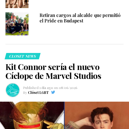
Retiran cargos al alcalde que permitió
el Pride en Budapest
CLOSET NEWS
Kit Connor sería el nuevo
Cíclope de Marvel Studios
Published
1 día ago
on
08/06/2026
By
Clóset LGBT