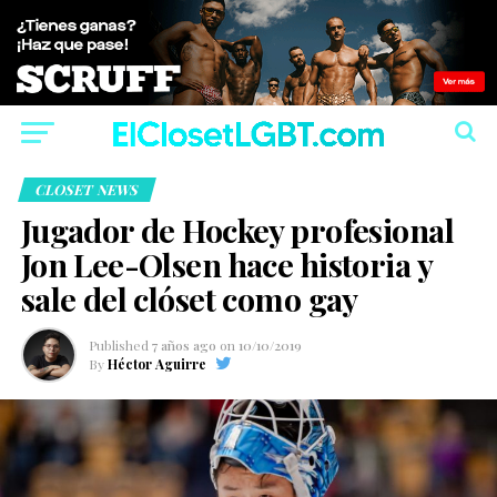
CLOSET NEWS
Jugador de Hockey profesional
Jon Lee-Olsen hace historia y
sale del clóset como gay
Published
7 años ago
on
10/10/2019
By
Héctor Aguirre