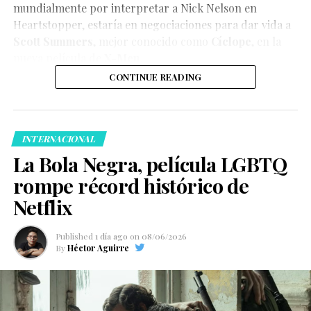
mundialmente por interpretar a Nick Nelson en
Heartstopper
, estaría en negociaciones para dar vida a
Scott Summers
, mejor conocido como
Cíclope
, en la
nueva película de
X-Men
.
CONTINUE READING
INTERNACIONAL
La Bola Negra, película LGBTQ
rompe récord histórico de
Netflix
Published
1 día ago
on
08/06/2026
By
Héctor Aguirre