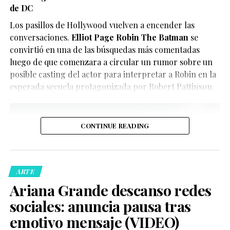
El reparto reúne a figuras como Penélope Cruz,
de DC
únicamente divertir a los seguidores de X-Men, quienes
Guitarricadelafuente
,
Miguel Bernardeau
,
Lola Dueñas
y
han convertido el clip en uno de los contenidos virales
Los pasillos de Hollywood vuelven a encender las
Glenn Close
.
del momento.
conversaciones.
Elliot Page Robin The Batman
se
convirtió en una de las búsquedas más comentadas
luego de que comenzara a circular un rumor sobre un
posible casting del actor para interpretar a Robin en la
esperada secuela protagonizada por Robert Pattinson.
CONTINUE READING
De acuerdo con la información oficial difundida por la
Oficina del Sheriff de Miami-Dade, los agentes
acudieron al domicilio tras recibir llamadas de personas
ARTE
preocupadas por el bienestar del creador de contenido.
Ariana Grande descanso redes
Posteriormente, las autoridades confirmaron que la
sociales: anuncia pausa tras
persona fue trasladada de manera segura a un hospital
local para recibir atención médica.
emotivo mensaje (VIDEO)