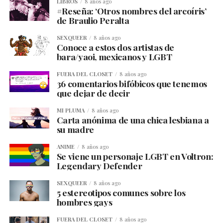
LIBROS
8 años ago
#Reseña: ‘Otros nombres del arcoíris’
de Braulio Peralta
SEXQUEER
8 años ago
Conoce a estos dos artistas de
bara/yaoi, mexicanos y LGBT
FUERA DEL CLOSET
8 años ago
36 comentarios bifóbicos que tenemos
que dejar de decir
MI PLUMA
8 años ago
Carta anónima de una chica lesbiana a
su madre
ANIME
8 años ago
Se viene un personaje LGBT en Voltron:
Legendary Defender
SEXQUEER
8 años ago
5 estereotipos comunes sobre los
hombres gays
FUERA DEL CLOSET
8 años ago