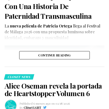
Con Una Historia De
Ver esta publicación en Instagram
Paternidad Transmasculina
La
nueva película de Patricia Ortega
llega al Festival
de Málaga 2026 con una propuesta luminosa sobre
identidad, embarazo y masculinidad
Según reportes policiales, el primer incidente ocurrió
79
afuera de un negocio en Royal Street, donde habría
agredido a dos individuos en medio de las festividades.
CONTINUE READING
Compartir
Una publicación compartida de El Clóset LGBT (@elclosetlgbt)
CLOSET NEWS
Una publicación compartida de El Clóset LGBT (@elclosetlgbt)
79
Alice Oseman revela la portada
En una entrevista publicada el sábado con el youtuber
de Heartstopper Volumen 6
La presencia de Roberto Velasco en la Cancillería
Compartir
Andrew Callaghan
, LaBeouf
intentó explicar su
también funciona como espejo. Para muchxs, significa
comportamiento asegurando que se sintió intimidado
Published
6 meses ago
on
02/18/2026
ver reflejada una posibilidad que antes parecía lejana:
por hombres gay que, según él, estaban “tocándole la
By
Clóset LGBT