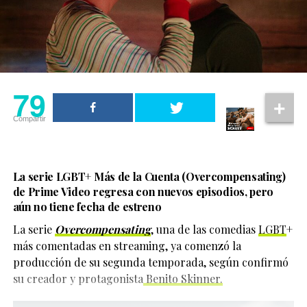
historia que sea
representan sus valores corporativos.
noticia y destacaron la importancia de ver a figuras
Además, retirar los biopolímeros suele ser mucho más
LGBTQ+ viviendo públicamente sus relaciones. Para
verdaderamente
complejo que aplicarlos. En muchos pacientes no es
En los comunicados, las empresas señalaron que “las
muchas personas, esta visibilidad continúa siendo
posible extraer completamente la sustancia y pueden
significativa”, expresó.
mascotas son parte de la familia para millones de
significativa dentro de la cultura popular.
requerirse varias cirugías reconstructivas.
mexicanos y merecen ser tratadas con dignidad y
respeto”. Asimismo, informaron que retiraban su
La confesión de Karina abre
Las declaraciones del actor han sido bien recibidas
79
publicidad de Ventaneando como una medida para
entre seguidores de la comunidad LGBTQ+, quienes
deslindarse de las declaraciones del conductor y
una conversación sobre salud
Compartir
destacan la importancia de que actores abiertamente
reafirmar su compromiso con el bienestar animal, la
homosexuales puedan protagonizar historias complejas
inclusión y la responsabilidad social.
La experiencia de
Karina se quitó los biopolímeros
y alejadas de los estereotipos. En los últimos años,
volvió a poner sobre la mesa la importancia de
Hollywood ha incrementado la presencia de personajes
La serie LGBT+ Más de la Cuenta (Overcompensating)
informarse antes de someterse a cualquier
queer, aunque activistas y especialistas continúan
de Prime Video regresa con nuevos episodios, pero
procedimiento estético.
señalando la necesidad de contar con narrativas más
aún no tiene fecha de estreno
Las personas fans del
cine LGBT+
ya tienen una nueva
diversas y profundas, donde la orientación sexual sea
obsesión en camino:
La Bola Negra
, la próxima película
La serie
Overcompensating
, una de las comedias
LGBT
+
Cada vez más personas comparten historias similares
un aspecto del personaje y no el único elemento que
de los directores españoles
Javier Calvo y Javier
más comentadas en streaming, ya comenzó la
para crear conciencia sobre los riesgos que pueden
defina su historia.
Ambrossi
, conocidos como “Los Javis”.
producción de su segunda temporada, según confirmó
existir detrás de tratamientos aparentemente sencillos.
su creador y protagonista
Benito Skinner.
Tras consolidarse como una de las revelaciones del año
Finalmente, el mensaje de Karina fue claro: priorizar la
gracias a Obsession, Michael Johnston deja claro que su