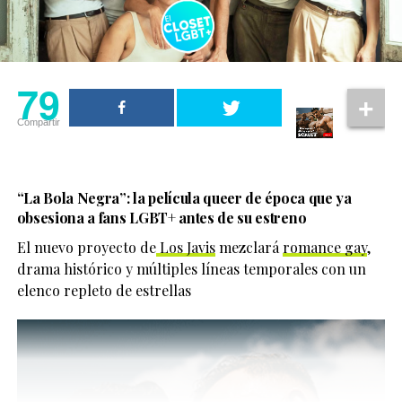
Cowan sigue consolidándose como uno de los
en diferentes partes del cuerpo. Sin embargo,
diseñadores británicos con mayor presencia en la
numerosos productos comercializados como
industria de la moda, vistiendo a celebridades y
“biopolímeros” contienen materiales no autorizados o
participando en importantes pasarelas internacionales.
mezclas de siliconas líquidas, aceites industriales y otros
79
compuestos que pueden causar severas complicaciones.
Compartir
Por ello, médicos especialistas insisten en que estos
procedimientos deben evitarse cuando no existen
garantías sobre el material utilizado.
“La Bola Negra”: la película queer de época que ya
obsesiona a fans LGBT+ antes de su estreno
El nuevo proyecto de
Los Javis
mezclará
romance gay
,
drama histórico y múltiples líneas temporales con un
elenco repleto de estrellas
La polémica comenzó después de que, durante una
emisión del programa de TV Azteca, Pedro Sola expresó
No obstante, añadió que crecer siendo un niño gay en el
su molestia por la presencia de perros en restaurantes