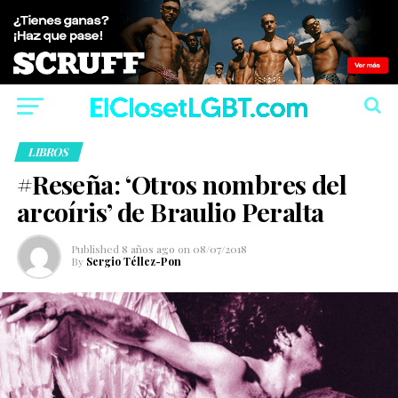
LIBROS
#Reseña: ‘Otros nombres del
arcoíris’ de Braulio Peralta
Published
8 años ago
on
08/07/2018
By
Sergio Téllez-Pon