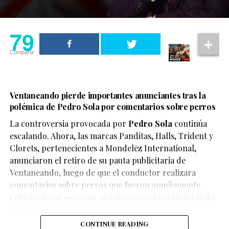
Sam Smith confirma su compromiso
, pero la historia
“Me arrepiento tanto de ponerme eso. Yo dije: ‘Con esto
de amor entre ambos comenzó varios años atrás.
me voy a ver como siempre he querido’, pero fue una
79
mala decisión”, expresó.
Los primeros rumores sobre su relación aparecieron a
Compartir
finales de 2022. Poco después, ambos asistieron juntos a
Karina se quitó los
la ceremonia en la Casa Blanca donde el entonces
presidente Joe Biden promulgó la Respect for Marriage
biopolímeros y envió una
Act, una ley que reforzó el reconocimiento federal del
Ventaneando pierde importantes anunciantes tras la
advertencia
matrimonio igualitario en Estados Unidos.
polémica de Pedro Sola por comentarios sobre perros
La controversia provocada por
Pedro Sola
continúa
Ese momento llamó la atención porque representó una
La participante aprovechó el momento para enviar un
escalando. Ahora, las marcas Panditas, Halls, Trident y
importante celebración para la comunidad LGBTQ+.
mensaje directo a quienes consideran someterse a
Clorets, pertenecientes a Mondelēz International,
procedimientos similares.
anunciaron el retiro de su pauta publicitaria de
Más adelante, la pareja hizo su debut oficial sobre la
Ventaneando, luego de que el conductor realizara
alfombra roja durante la Met Gala 2024. Desde
“Ahora estoy libre de eso. Ojalá nadie que me esté
comentarios sobre perros que fueron ampliamente
entonces, Sam Smith y Christian Cowan han aparecido
viendo se haga lo mismo que yo”, comentó.
criticados por usuarios, organizaciones protectoras de
juntos en distintos eventos internacionales relacionados
Durante su participación en el pódcast I’ve Never Said
animales y figuras públicas.
Su testimonio se suma al de otras figuras públicas que
con la música, la moda y el entretenimiento.
This Before, conducido por Tommy DiDario, el actor de
han hablado sobre las complicaciones derivadas del uso
CONTINUE READING