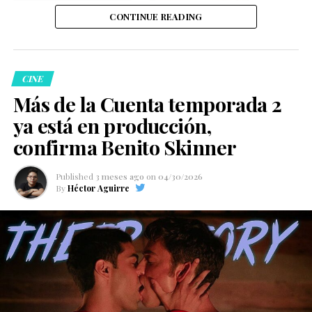
llamado “Bible Belt” o “Cinturón Bíblico” de Estados
y establecimientos comerciales, asegurando que le
CONTINUE READING
Unidos marcó profundamente su vida. Esta región del
daban “ganas de aventar un trozo de carne
país es conocida por el peso que tienen las comunidades
envenenada” a los animales. Posteriormente también
cristianas conservadoras, donde históricamente
hizo comentarios sobre personas que pasean a sus
muchas personas LGBTQ+ han enfrentado mayores
mascotas en carriolas, lo que generó una fuerte
CINE
niveles de rechazo y discriminación.
reacción en redes sociales.
Más de la Cuenta temporada 2
ya está en producción,
confirma Benito Skinner
“Esa fue toda una
Published
3 meses ago
on
04/30/2026
By
Héctor Aguirre
experiencia para mí, así
Aunque el conductor ofreció una disculpa pública días
después y reconoció que habló sin empatía, la
que definitivamente
indignación no disminuyó. Como consecuencia, las
Aunque la pareja no ha revelado una fecha para la boda
espero interpretar un
cuatro marcas difundieron comunicados oficiales en los
ni más detalles sobre sus planes, la confirmación ha
que rechazaron cualquier forma de violencia y maltrato
papel queer realmente
sido recibida con entusiasmo por miles de seguidores.
hacia los animales, además de aclarar que las
intencional, una
declaraciones emitidas durante el programa no
En redes sociales, numerosos usuarios celebraron la