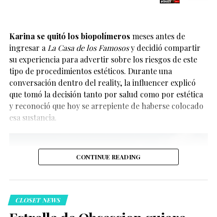
Karina se quitó los biopolímeros
meses antes de
ingresar a
La Casa de los Famosos
y decidió compartir
su experiencia para advertir sobre los riesgos de este
tipo de procedimientos estéticos. Durante una
conversación dentro del reality, la influencer explicó
que tomó la decisión tanto por salud como por estética
y reconoció que hoy se arrepiente de haberse colocado
La noticia ha emocionado a sus seguidores y a la
esa sustancia.
comunidad LGBTQ+, ya que la pareja se ha convertido
en una de las más visibles del entretenimiento
internacional en los últimos años. Además, llega
después de varios meses de comentarios sobre una
CONTINUE READING
posible boda.
CLOSET NEWS