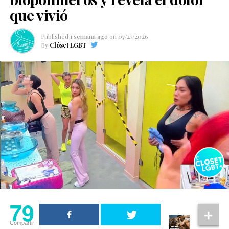
que vivió
Published
1 semana ago
on
07/27/2026
By
Clóset LGBT
79
Compartir