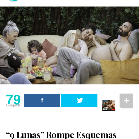
lugar como una producción relevante dentro del
momento no solo habla de una persona, sino de una
contenido LGBT+ actual.
apertura que, aunque llega tarde, empieza a sentirse
más real.
79
Compartir
“9 Lunas” Rompe Esquemas
Ver esta publicación en Instagram