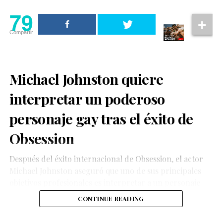
declaraciones oficiales en ese momento.
79
Con esta reciente entrevista, el propio cantante terminó
Compartir
con las especulaciones y confirmó la noticia de forma
directa.
Michael Johnston quiere
interpretar un poderoso
La confesión llamó la atención de los espectadores
personaje gay tras el éxito de
porque habló con total honestidad sobre las
Obsession
consecuencias físicas y emocionales que enfrentó
durante su recuperación.
Después del éxito internacional de Obsession, el actor
Michael Johnston aseguró que uno de sus principales
objetivos profesionales es interpretar a un personaje
gay cuya historia tenga un impacto significativo para la
CONTINUE READING
comunidad LGBTQ+.