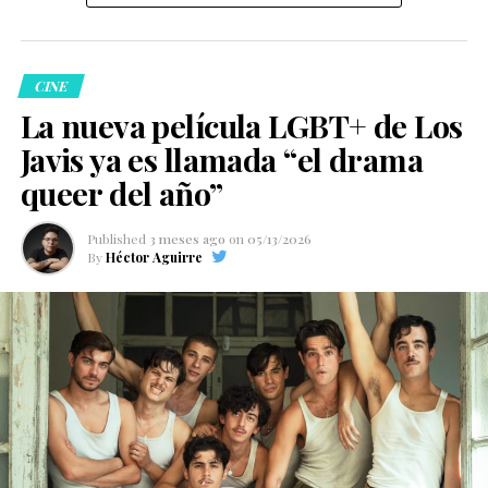
30 años habló sobre cómo cambió su carrera después
En la Met Gala 2025 también caminaron juntos por la
de biopolímeros. Diversos especialistas han advertido
del fenómeno de Obsession, producción de Focus
alfombra, consolidándose como una de las parejas más
que estas sustancias pueden provocar inflamación
Features que se convirtió en uno de los títulos
reconocidas del momento.
crónica, deformidades, dolor, migración del material e
independientes de terror más comentados de los
CINE
incluso complicaciones graves que requieren cirugías
últimos meses.
Sam Smith confirma su
La nueva película LGBT+ de Los
complejas.
Javis ya es llamada “el drama
compromiso en un gran
De hecho, organizaciones médicas y autoridades
queer del año”
sanitarias recomiendan acudir únicamente con
momento profesional
especialistas certificados y evitar sustancias cuya
Published
3 meses ago
on
05/13/2026
composición no esté claramente identificada.
By
Héctor Aguirre
Johnston explicó que, gracias a la recepción de la
película, ahora tiene mayor libertad para elegir los
¿Qué son los biopolímeros y por
proyectos en los que desea participar. Entre esas
Mientras
Sam Smith confirma su compromiso
,
qué representan un riesgo?
aspiraciones se encuentra dar vida a un personaje queer
también atraviesa una nueva etapa en su carrera
construido de forma intencional y con una historia que
artística.
conecte con el público.
Durante los últimos meses, el cantante ha compartido
detalles de nueva música y ha continuado desarrollando
Los biopolímeros son sustancias que, en muchos casos,
proyectos personales. Al mismo tiempo, Christian
se inyectan con fines estéticos para aumentar volumen