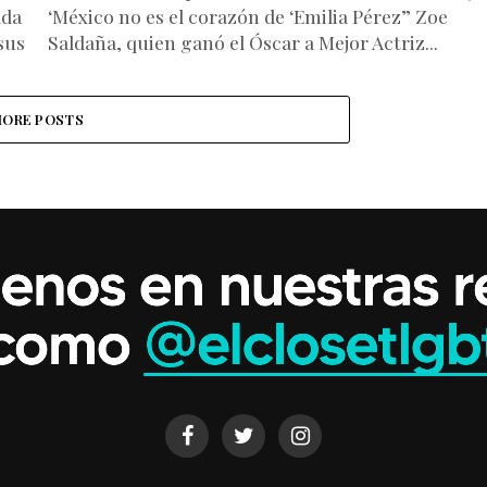
ada
‘México no es el corazón de ‘Emilia Pérez” Zoe
sus
Saldaña, quien ganó el Óscar a Mejor Actriz...
ORE POSTS