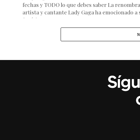
fechas y TODO lo que debes saber La renombr
artista y cantante Lady Gaga ha emocionado a 
fanáticos...
M