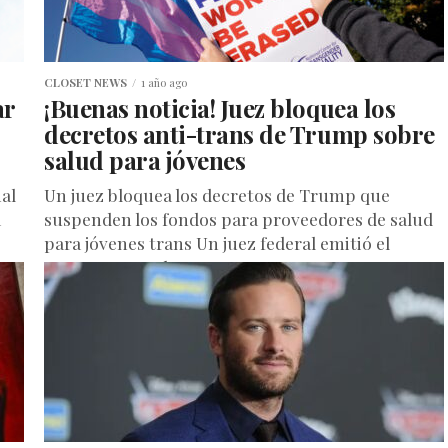
CLOSET NEWS
1 año ago
ar
¡Buenas noticia! Juez bloquea los
decretos anti-trans de Trump sobre
salud para jóvenes
al
Un juez bloquea los decretos de Trump que
a
suspenden los fondos para proveedores de salud
para jóvenes trans Un juez federal emitió el
martes una orden...