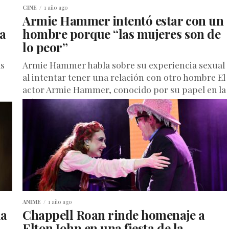
CINE
1 año ago
Armie Hammer intentó estar con un
La
hombre porque “las mujeres son de
lo peor”
as
Armie Hammer habla sobre su experiencia sexual
al intentar tener una relación con otro hombre El
actor Armie Hammer, conocido por su papel en la
exitosa...
ANIME
1 año ago
da
Chappell Roan rinde homenaje a
Elton John en una fiesta de la