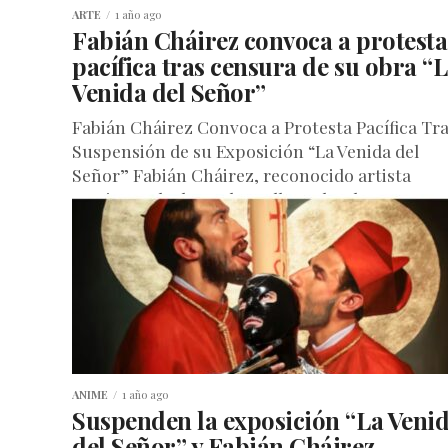
ARTE
1 año ago
Fabián Cháirez convoca a protesta
pacífica tras censura de su obra “
Venida del Señor”
Fabián Cháirez Convoca a Protesta Pacífica Tr
Suspensión de su Exposición “La Venida del
Señor” Fabián Cháirez, reconocido artista
mexicano, ha lanzado un llamado a la...
ANIME
1 año ago
Suspenden la exposición “La Veni
del Señor” y Fabián Cháirez