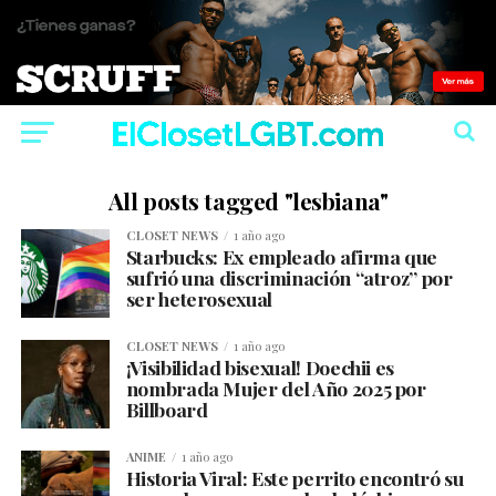
All posts tagged "lesbiana"
CLOSET NEWS
1 año ago
Starbucks: Ex empleado afirma que
sufrió una discriminación “atroz” por
ser heterosexual
CLOSET NEWS
1 año ago
¡Visibilidad bisexual! Doechii es
nombrada Mujer del Año 2025 por
Billboard
ANIME
1 año ago
Historia Viral: Este perrito encontró su