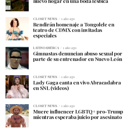
nuevo hogar en una boda lésbica
CLOSET NEWS
1 año ago
Rendirán homenaje a Tongolele en
teatro de CDMX con invitadas
especiales
LATINOAMÉRCA
1 año ago
Gimnastas denuncian abuso sexual por
parte de su entrenador en Nuevo León
CLOSET NEWS
1 año ago
Lady Gaga canta en vivo Abracadabra
en SNL (videos)
CLOSET NEWS
1 año ago
Muere influencer LGBTQ+ pro-Trump
mientras esperaba juicio por asesinato