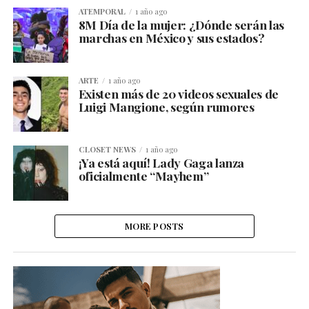
ATEMPORAL
1 año ago
8M Día de la mujer: ¿Dónde serán las
marchas en México y sus estados?
ARTE
1 año ago
Existen más de 20 videos sexuales de
Luigi Mangione, según rumores
CLOSET NEWS
1 año ago
¡Ya está aquí! Lady Gaga lanza
oficialmente “Mayhem”
MORE POSTS