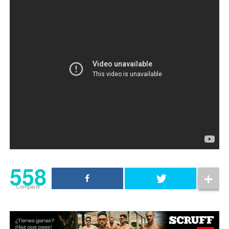
558
Compartir