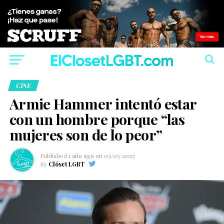
CINE
Armie Hammer intentó estar
con un hombre porque “las
mujeres son de lo peor”
Published
1 año ago
on
03/05/2025
By
Clóset LGBT