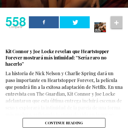
558
Compartir
Kit Connor y Joe Locke revelan que Heartstopper
Forever mostrará más intimidad: “Sería raro no
hacerlo”
La historia de Nick Nelson y Charlie Spring dará un
Aunque su participación no ocupa gran parte del
paso importante en Heartstopper Forever, la película
metraje, el actor logra dejar una fuerte impresión. Su
que pondrá fin a la exitosa adaptación de Netflix. En una
personaje,
Sinon
, juega un papel clave en la historia y
entrevista con The Guardian, Kit Connor y Joe Locke
aporta una mirada profundamente humana sobre las
adelantaron que esta última entrega incluirá escenas de
consecuencias de la guerra.
sexo y explorará la intimidad de la pareja de una forma
más madura, reflejando la etapa de vida en la que se
encuentran los personajes.
CONTINUE READING