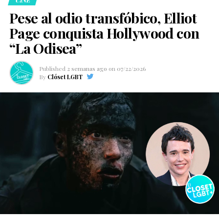
Pese al odio transfóbico, Elliot
Page conquista Hollywood con
“La Odisea”
Published
2 semanas ago
on
07/22/2026
By
Clóset LGBT