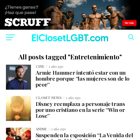
All posts tagged "Entretenimiento"
CINE
1 año ago
Armie Hammer intentó estar con un
hombre porque “las mujeres son de lo
peor”
CLOSET NEWS
1 año ago
Disney reemplaza a personaje trans
por uno cristiano en la serie “Win or
Lose”
ANIME
1 año ago
Suspenden la exposición “La Venida del