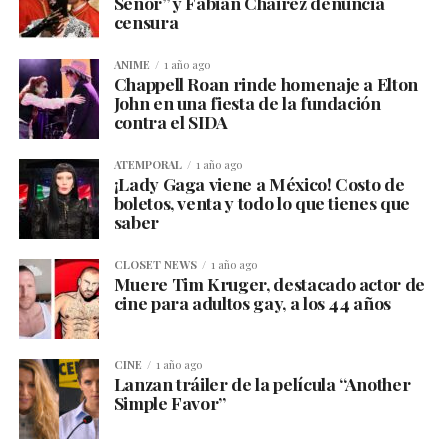
Señor” y Fabián Cháirez denuncia
censura
ANIME
1 año ago
Chappell Roan rinde homenaje a Elton
John en una fiesta de la fundación
contra el SIDA
ATEMPORAL
1 año ago
¡Lady Gaga viene a México! Costo de
boletos, venta y todo lo que tienes que
saber
CLOSET NEWS
1 año ago
Muere Tim Kruger, destacado actor de
cine para adultos gay, a los 44 años
CINE
1 año ago
Lanzan tráiler de la película “Another
Simple Favor”