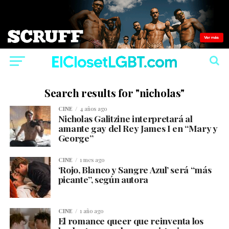
Search results for "nicholas"
CINE
4 años ago
Nicholas Galitzine interpretará al
amante gay del Rey James I en “Mary y
George”
CINE
1 mes ago
‘Rojo, Blanco y Sangre Azul’ será “más
picante”, según autora
CINE
1 año ago
El romance queer que reinventa los