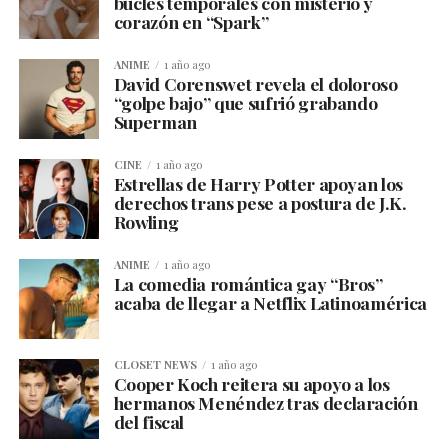
bucles temporales con misterio y
corazón en “Spark”
ANIME
1 año ago
David Corenswet revela el doloroso
“golpe bajo” que sufrió grabando
Superman
CINE
1 año ago
Estrellas de Harry Potter apoyan los
derechos trans pese a postura de J.K.
Rowling
ANIME
1 año ago
La comedia romántica gay “Bros”
acaba de llegar a Netflix Latinoamérica
CLOSET NEWS
1 año ago
Cooper Koch reitera su apoyo a los
hermanos Menéndez tras declaración
del fiscal