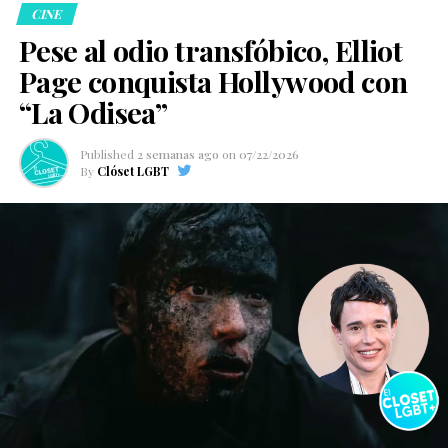
CINE
Pese al odio transfóbico, Elliot
Page conquista Hollywood con
“La Odisea”
Published
2 semanas ago
on
07/22/2026
By
Clóset LGBT