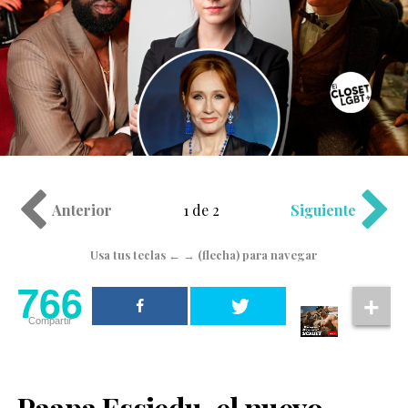
Anterior
1 de 2
Siguiente
Usa tus teclas ← → (flecha) para navegar
766
Compartir
Paapa Essiedu, el nuevo