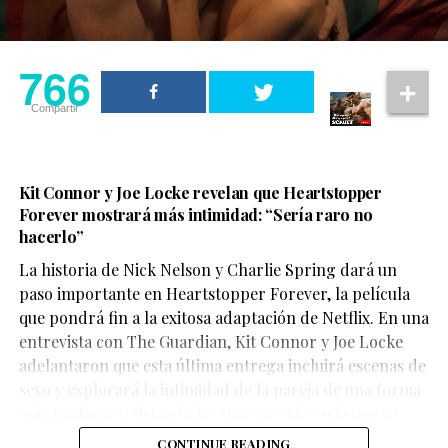
766
Compartir
Kit Connor y Joe Locke revelan que Heartstopper
Forever mostrará más intimidad: “Sería raro no
hacerlo”
La historia de Nick Nelson y Charlie Spring dará un
Aunque su participación no ocupa gran parte del
paso importante en Heartstopper Forever, la película
metraje, el actor logra dejar una fuerte impresión. Su
que pondrá fin a la exitosa adaptación de Netflix. En una
personaje,
Sinon
, juega un papel clave en la historia y
entrevista con The Guardian, Kit Connor y Joe Locke
aporta una mirada profundamente humana sobre las
adelantaron que esta última entrega incluirá escenas de
consecuencias de la guerra.
sexo y explorará la intimidad de la pareja de una forma
más madura, reflejando la etapa de vida en la que se
encuentran los personajes.
CONTINUE READING