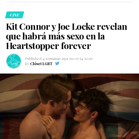
CINE
Kit Connor y Joe Locke revelan
que habrá más sexo en la
Heartstopper forever
Published
4 semanas ago
on
07/14/2026
By
Clóset LGBT