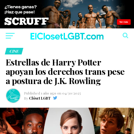
CINE
Estrellas de Harry Potter
apoyan los derechos trans pese
a postura de J.K. Rowling
Published
1 año ago
on
04/30/2025
By
Clóset LGBT