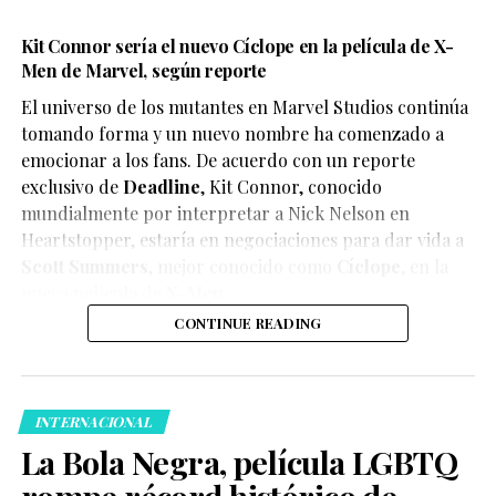
Kit Connor sería el nuevo Cíclope en la película de X-
Men de Marvel, según reporte
El universo de los mutantes en Marvel Studios continúa
tomando forma y un nuevo nombre ha comenzado a
emocionar a los fans. De acuerdo con un reporte
exclusivo de
Deadline
,
Kit Connor
, conocido
mundialmente por interpretar a Nick Nelson en
Heartstopper
, estaría en negociaciones para dar vida a
Scott Summers
, mejor conocido como
Cíclope
, en la
nueva película de
X-Men
.
CONTINUE READING
INTERNACIONAL
La Bola Negra, película LGBTQ