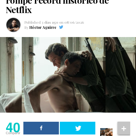
rompe récord histórico de
Netflix
Published
3 días ago
on
08/06/2026
By
Héctor Aguirre
40
Compartir