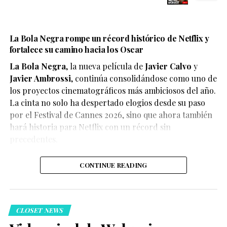
La Bola Negra rompe un récord histórico de Netflix y
fortalece su camino hacia los Oscar
La Bola Negra
, la nueva película de
Javier Calvo
y
Javier Ambrossi
, continúa consolidándose como uno de
los proyectos cinematográficos más ambiciosos del año.
La cinta no solo ha despertado elogios desde su paso
por el Festival de Cannes 2026, sino que ahora también
Según el medio estadounidense, Marvel Studios realizó
hará historia para Netflix con un récord sin
reuniones y audiciones con varios actores antes de
precedentes.
tomar una decisión, y Connor habría sido el elegido
para interpretar al líder de los mutantes en el esperado
CONTINUE READING
reinicio de la franquicia.
CLOSET NEWS