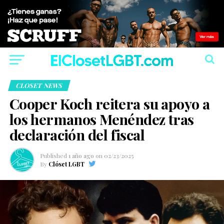
CLOSET NEWS
Cooper Koch reitera su apoyo a
los hermanos Menéndez tras
declaración del fiscal
Published
1 año ago
on
02/23/2025
By
Clóset LGBT