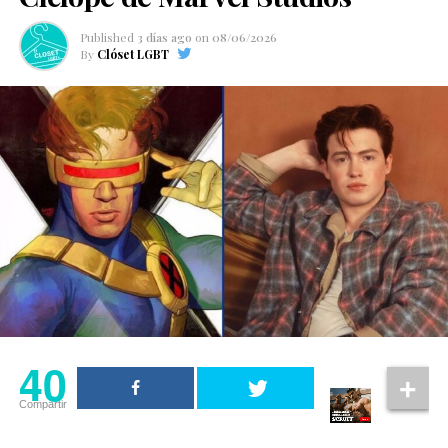
Published
3 días ago
on
08/06/2026
By
Clóset LGBT
40
Compartir