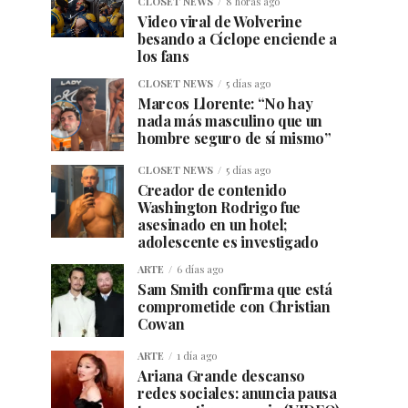
CLOSET NEWS
8 horas ago
Video viral de Wolverine
besando a Cíclope enciende a
los fans
CLOSET NEWS
5 días ago
Marcos Llorente: “No hay
nada más masculino que un
hombre seguro de sí mismo”
CLOSET NEWS
5 días ago
Creador de contenido
Washington Rodrigo fue
asesinado en un hotel;
adolescente es investigado
ARTE
6 días ago
Sam Smith confirma que está
comprometide con Christian
Cowan
ARTE
1 día ago
Ariana Grande descanso
redes sociales: anuncia pausa