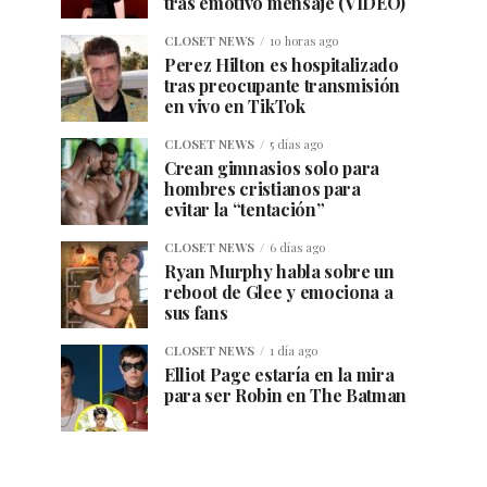
tras emotivo mensaje (VIDEO)
CLOSET NEWS
10 horas ago
Perez Hilton es hospitalizado
tras preocupante transmisión
en vivo en TikTok
CLOSET NEWS
5 días ago
Crean gimnasios solo para
hombres cristianos para
evitar la “tentación”
CLOSET NEWS
6 días ago
Ryan Murphy habla sobre un
reboot de Glee y emociona a
sus fans
CLOSET NEWS
1 día ago
Elliot Page estaría en la mira
para ser Robin en The Batman