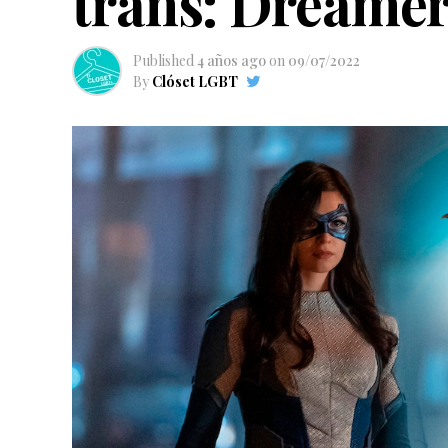
trans: Dreame
Published
4 años ago
on
09/07/2022
By
Clóset LGBT