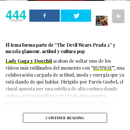
La preocupación aumentó cuando familiares detectaron
444
444
movimientos bancarios realizados después de su
desaparición, lo que impulsó las investigaciones que
Compartir
Compartir
finalmente llevaron al hallazgo de la fosa clandestina.
El tema forma parte de
“The Devil Wears Prada 2”
y
mezcla glamour, actitud y cultura pop
Lady Gaga y Doechii
acaban de soltar uno de los
videos más estilizados del momento con “
RUNWAY
”, una
colaboración cargada de actitud, moda y energía que ya
está dando de qué hablar. Dirigido por Parris Goebel, el
visual apuesta por una estética de alta costura donde
ambas artistas desfilan entre looks impactantes,
coreografías marcadas y una narrativa que respira
fashion desde el primer segundo.
Hasta el momento, las autoridades continúan
CONTINUE READING
investigando cómo ocurrieron los hechos y quiénes
Durante una entrevista con
Vanity Fair
, la actriz y
serían las personas responsables. Tampoco se han dado
cantante reflexionó sobre su experiencia grabando la