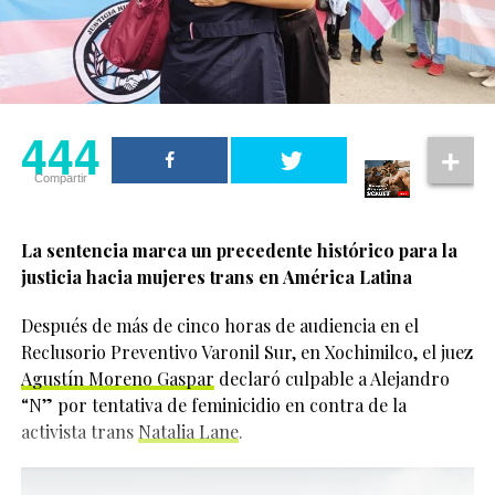
también colaboran fuera de la
pantalla
Erivo también habló sobre el trabajo de Bailey con
The
Shameless Fund
, organización creada por el actor en
444
2024 para recaudar fondos destinados a grupos
Compartir
LGBTQIA+ alrededor del mundo.
La actriz reveló que Jonathan Bailey la invitó a
La sentencia marca un precedente histórico para la
participar desde el inicio del proyecto y aceptó porque
justicia hacia mujeres trans en América Latina
entendió que el actor realmente quería generar un
impacto positivo.
Después de más de cinco horas de audiencia en el
444
Reclusorio Preventivo Varonil Sur, en Xochimilco, el juez
“He podido vivir siendo
Agustín Moreno Gaspar
declaró culpable a Alejandro
Compartir
yo misma durante
“N” por tentativa de feminicidio en contra de la
activista trans
Natalia Lane
.
mucho tiempo y me
siento cómoda en mi