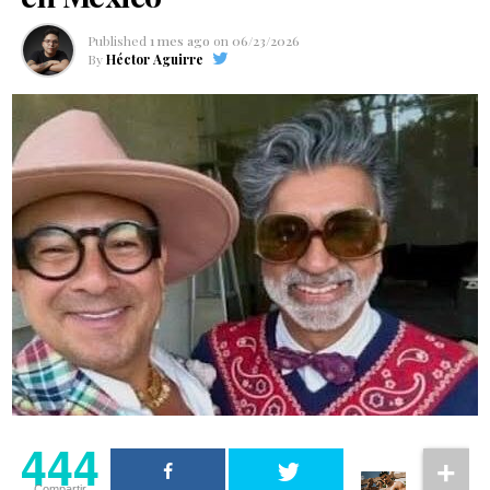
Published
1 mes ago
on
06/23/2026
By
Héctor Aguirre
444
Compartir