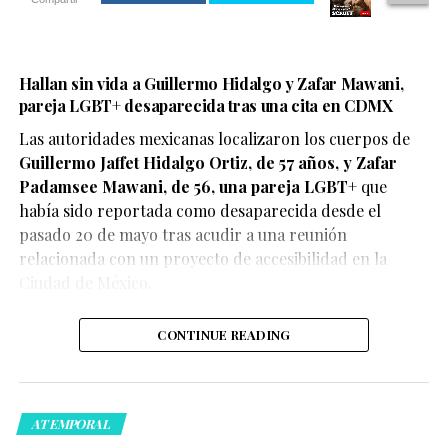
Hallan sin vida a Guillermo Hidalgo y Zafar Mawani,
pareja LGBT+ desaparecida tras una cita en CDMX
Las autoridades mexicanas localizaron los cuerpos de
Guillermo Jaffet Hidalgo Ortiz, de 57 años, y Zafar
De acuerdo con el testimonio compartido por la pareja,
Padamsee Mawani, de 56, una pareja LGBT+
que
ambos se encontraban disfrutando de un momento de
había sido reportada como desaparecida desde el
afecto cuando fueron abordados por elementos de
pasado 20 de mayo tras acudir a una reunión
seguridad, quienes les habrían advertido que debían
relacionada con un proyecto de accesibilidad en la
detener esas muestras de cariño o abandonar el centro
Ciudad de México.
comercial.
CONTINUE READING
ATEMPORAL