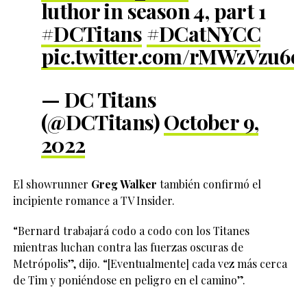
luthor in season 4, part 1
#DCTitans
#DCatNYCC
pic.twitter.com/rMWzVzu6e
— DC Titans
(@DCTitans)
October 9,
2022
El showrunner
Greg Walker
también confirmó el
incipiente romance a TV Insider.
“Bernard trabajará codo a codo con los Titanes
mientras luchan contra las fuerzas oscuras de
Metrópolis”, dijo. “[Eventualmente] cada vez más cerca
de Tim y poniéndose en peligro en el camino”.