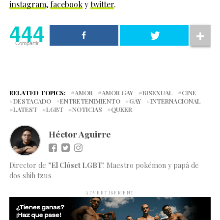
instagram
,
facebook
y
twitter
.
444
Compartir
RELATED TOPICS:
AMOR
AMOR GAY
BISEXUAL
CINE
DESTACADO
ENTRETENIMIENTO
GAY
INTERNACIONAL
LATEST
LGBT
NOTICIAS
QUEER
Héctor Aguirre
Director de
"El Clóset LGBT
". Maestro pokémon y papá de
dos shih tzus
ADVERTISEMENT