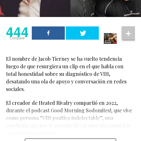
con seguridad y dignidad.
aparentemente
heterosexuales siendo
444
dos personas queer, y
444
Compartir
aun así contar una
Compartir
historia de amor y
cercanía”, comentó.
El nombre de Jacob Tierney se ha vuelto tendencia
luego de que resurgiera un clip en el que habla con
total honestidad sobre su diagnóstico de VIH,
“Hay algo realmente
desatando una ola de apoyo y conversación en redes
especial en eso”, añadió
sociales.
la actriz.
El creador de Heated Rivalry compartió en 2022,
durante el podcast Good Morning Sodomites!, que vive
El tema no llega solo: “
RUNWAY
” forma parte del
Las declaraciones de Cynthia Erivo han sido celebradas
como persona “VIH positivo indetectable”, una
soundtrack de
The Devil Wears Prada 2
, y suena durante
por fans LGBTQ+, quienes consideran que representan
condición que hoy le permite llevar una vida saludable
una escena clave ambientada en el detrás de cámaras de
un avance importante en la representación queer
gracias al tratamiento.
la Milan Fashion Week, donde modelos se preparan
dentro de grandes producciones comerciales.