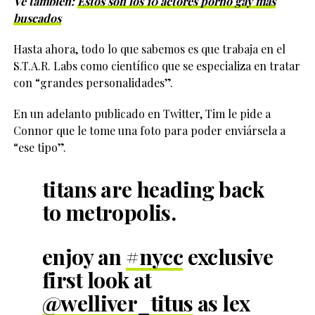
Ve también:
Estos son los 10 actores porno gay más
buscados
Hasta ahora, todo lo que sabemos es que trabaja en el
S.T.A.R. Labs como científico que se especializa en tratar
con “grandes personalidades”.
En un adelanto publicado en Twitter, Tim le pide a
Connor que le tome una foto para poder enviársela a
“ese tipo”.
titans are heading back
to metropolis.
enjoy an
#nycc
exclusive
first look at
@welliver_titus
as lex