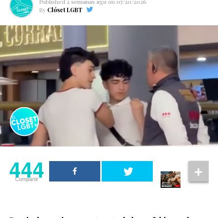
Published
2 semanas ago
on
07/20/2026
By
Clóset LGBT
444
Compartir