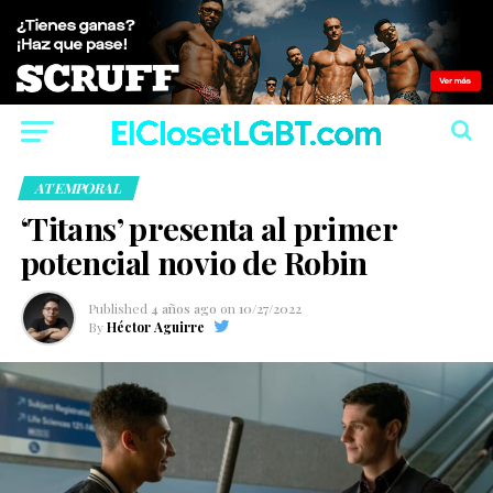
ATEMPORAL
‘Titans’ presenta al primer
potencial novio de Robin
Published
4 años ago
on
10/27/2022
By
Héctor Aguirre