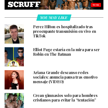
YOU MAY LIKE
Perez Hilton es hospitalizado tras
preocupante transmisión en vivo en
TikTok
Elliot Page estaría en la mira para ser
Robin en The Batman
Ariana Grande descanso redes
sociales: anuncia pausa tras emotivo
mensaje (VIDEO)
Crean gimnasios solo para hombres
cristianos para evitar la “tentación”