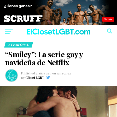
ATEMPORAL
“Smiley”: La serie gay y
navideña de Netflix
Published
4 años ago
on
12/12/2022
By
Clóset LGBT