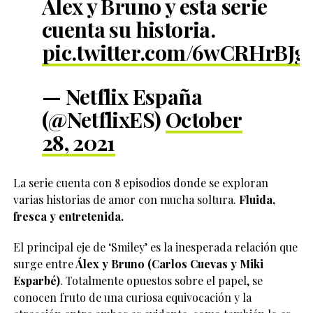
Álex y Bruno y esta serie
cuenta su historia.
pic.twitter.com/6wCRHrBJg
— Netflix España
(@NetflixES)
October
28, 2021
La serie cuenta con 8 episodios donde se exploran
varias historias de amor con mucha soltura.
Fluida,
fresca y entretenida.
El principal eje de ‘Smiley’ es la inesperada relación que
surge entre
Álex y Bruno (Carlos Cuevas y Miki
Esparbé)
. Totalmente opuestos sobre el papel, se
conocen fruto de una curiosa equivocación y la