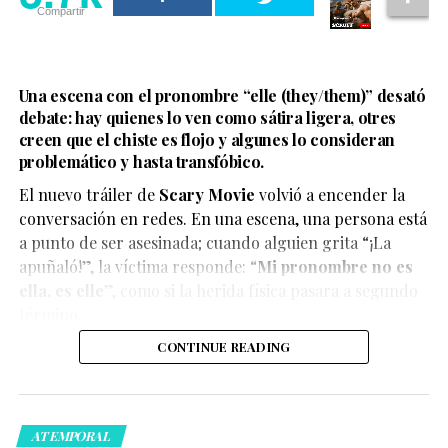
Compartir
Una escena con el pronombre “elle (they/them)” desató
debate: hay quienes lo ven como sátira ligera, otres
creen que el chiste es flojo y algunes lo consideran
problemático y hasta transfóbico.
La boda del influencer Un Tal Fredo se convirtió en uno
de los eventos más virales del momento, luego de que el
El nuevo tráiler de
Scary Movie
volvió a encender la
cantante Carlos Rivera apareciera como sorpresa y
conversación en redes. En una escena, una persona está
ofreciera un concierto privado.
a punto de ser asesinada; cuando alguien grita “¡La
apuñaló!”, la víctima responde: “
Mi pronombre no es
ella, es elle
”, como si la herida física pasara a segundo
término.
Ver esta publicación en Instagram
CONTINUE READING
El enlace con su pareja, Adrián Álvarez, se celebró este
fin de semana en Cuatro Ciénegas, en una boda de
varios días que reunió a influencers, amistades cercanas
ATEMPORAL