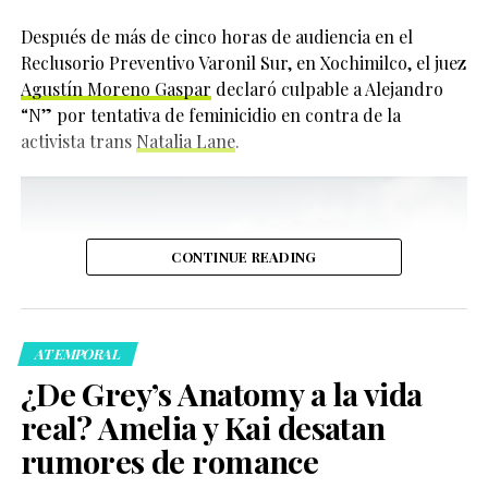
impacto positivo.
Después de más de cinco horas de audiencia en el
3.7k
Reclusorio Preventivo Varonil Sur, en Xochimilco, el juez
“He podido vivir siendo
Agustín Moreno Gaspar
declaró culpable a Alejandro
Compartir
yo misma durante
“N” por tentativa de feminicidio en contra de la
activista trans
Natalia Lane
.
mucho tiempo y me
siento cómoda en mi
piel. Quiero que otras
personas también
CONTINUE READING
puedan sentir esa
comodidad”, expresó.
ATEMPORAL
¿De Grey’s Anatomy a la vida
Actualmente, Cynthia Erivo también protagoniza una
real? Amelia y Kai desatan
producción teatral de
Dracula
en el West End de
rumores de romance
Londres, donde interpreta no solo al personaje
Sin embargo, su historia no fue sencilla. Tierney reveló
principal, sino a otros 22 personajes más, sumando un