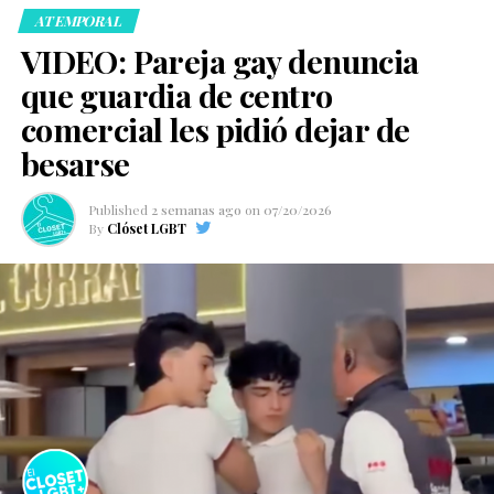
ATEMPORAL
VIDEO: Pareja gay denuncia
que guardia de centro
comercial les pidió dejar de
besarse
Published
2 semanas ago
on
07/20/2026
By
Clóset LGBT