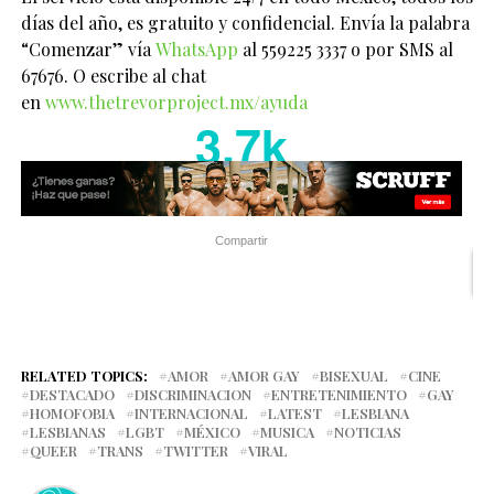
días del año, es gratuito y confidencial. Envía la palabra
“Comenzar” vía
WhatsApp
al 559225 3337 o por SMS al
67676. O escribe al chat
en
www.thetrevorproject.mx/ayuda
3.7k
Compartir
RELATED TOPICS:
AMOR
AMOR GAY
BISEXUAL
CINE
DESTACADO
DISCRIMINACION
ENTRETENIMIENTO
GAY
HOMOFOBIA
INTERNACIONAL
LATEST
LESBIANA
LESBIANAS
LGBT
MÉXICO
MUSICA
NOTICIAS
QUEER
TRANS
TWITTER
VIRAL