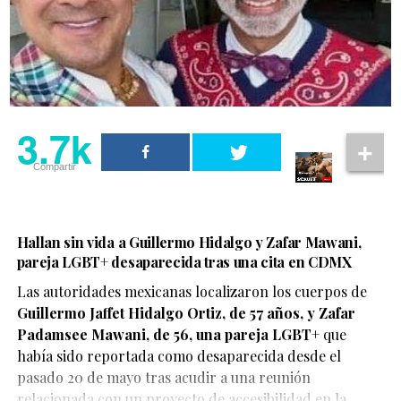
3.7k
Compartir
Hallan sin vida a Guillermo Hidalgo y Zafar Mawani,
pareja LGBT+ desaparecida tras una cita en CDMX
Las autoridades mexicanas localizaron los cuerpos de
Guillermo Jaffet Hidalgo Ortiz, de 57 años, y Zafar
De acuerdo con el testimonio compartido por la pareja,
Padamsee Mawani, de 56, una pareja LGBT+
que
ambos se encontraban disfrutando de un momento de
había sido reportada como desaparecida desde el
afecto cuando fueron abordados por elementos de
pasado 20 de mayo tras acudir a una reunión
seguridad, quienes les habrían advertido que debían
relacionada con un proyecto de accesibilidad en la