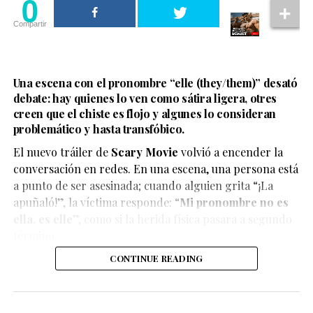
0
Compartir
Una escena con el pronombre “elle (they/them)” desató
debate: hay quienes lo ven como sátira ligera, otres
creen que el chiste es flojo y algunes lo consideran
problemático y hasta transfóbico.
La boda del influencer Un Tal Fredo se convirtió en uno
de los eventos más virales del momento, luego de que el
El nuevo tráiler de
Scary Movie
volvió a encender la
cantante Carlos Rivera apareciera como sorpresa y
conversación en redes. En una escena, una persona está
ofreciera un concierto privado.
a punto de ser asesinada; cuando alguien grita “¡La
apuñaló!”, la víctima responde: “
Mi pronombre no es
ella, es elle
”, como si la herida física pasara a segundo
término.
Ver esta publicación en Instagram
CONTINUE READING
El enlace con su pareja, Adrián Álvarez, se celebró este
fin de semana en Cuatro Ciénegas, en una boda de