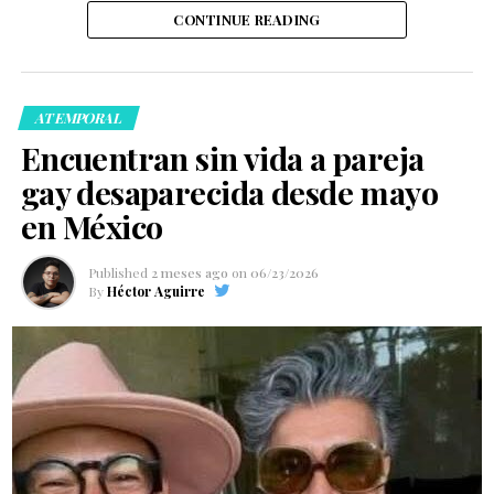
CONTINUE READING
ATEMPORAL
Encuentran sin vida a pareja
gay desaparecida desde mayo
en México
Published
2 meses ago
on
06/23/2026
By
Héctor Aguirre