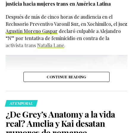
justicia hacia mujeres trans en América Latina
entendió que el actor realmente quería generar un
impacto positivo.
Después de más de cinco horas de audiencia en el
0
Reclusorio Preventivo Varonil Sur, en Xochimilco, el juez
“He podido vivir siendo
Agustín Moreno Gaspar
declaró culpable a Alejandro
Compartir
yo misma durante
“N” por tentativa de feminicidio en contra de la
activista trans
Natalia Lane
.
mucho tiempo y me
siento cómoda en mi
piel. Quiero que otras
personas también
CONTINUE READING
puedan sentir esa
comodidad”, expresó.
ATEMPORAL
¿De Grey’s Anatomy a la vida
Actualmente, Cynthia Erivo también protagoniza una
real? Amelia y Kai desatan
producción teatral de
Dracula
en el West End de
rumores de romance
Londres, donde interpreta no solo al personaje