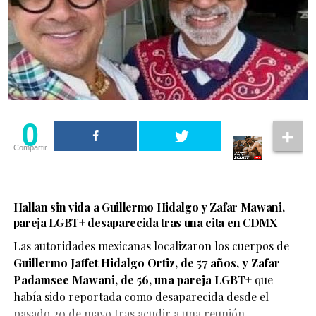
0
Compartir
Hallan sin vida a Guillermo Hidalgo y Zafar Mawani,
pareja LGBT+ desaparecida tras una cita en CDMX
Las autoridades mexicanas localizaron los cuerpos de
Guillermo Jaffet Hidalgo Ortiz, de 57 años, y Zafar
De acuerdo con el testimonio compartido por la pareja,
Padamsee Mawani, de 56, una pareja LGBT+
que
ambos se encontraban disfrutando de un momento de
había sido reportada como desaparecida desde el
afecto cuando fueron abordados por elementos de
pasado 20 de mayo tras acudir a una reunión