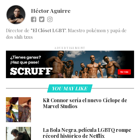
Héctor Aguirre
Director de
"El Clóset LGBT
". Maestro pokémon y papá de
dos shih tzus
ADVERTISEMENT
YOU MAY LIKE
Kit Connor sería el nuevo Cíclope de
Marvel Studios
La Bola Negra, película LGBTQ rompe
récord histórico de Netflix