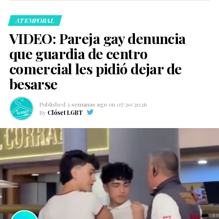
ATEMPORAL
VIDEO: Pareja gay denuncia
que guardia de centro
comercial les pidió dejar de
besarse
Published
3 semanas ago
on
07/20/2026
By
Clóset LGBT