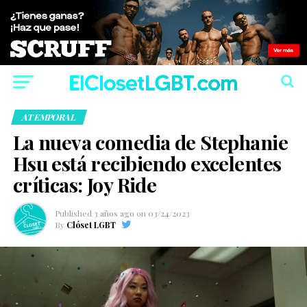
ATEMPORAL
La nueva comedia de Stephanie
Hsu está recibiendo excelentes
críticas: Joy Ride
Published
3 años ago
on
03/24/2023
By
Clóset LGBT