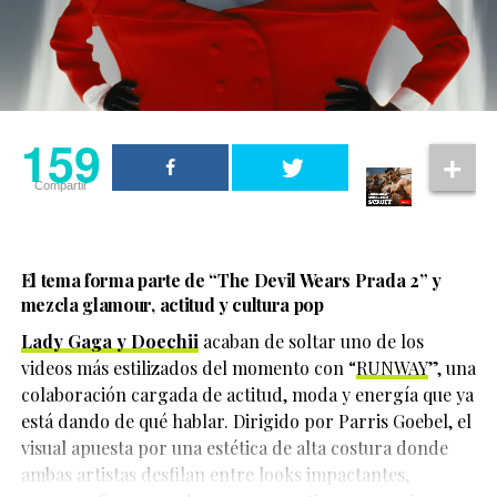
teléfonos celulares dejaron de emitir señal y fueron
apagados. La última ubicación conocida se registró
durante la tarde del 20 de mayo.
Una publicación compartida de El Clóset LGBT (@elclosetlgbt)
La preocupación aumentó cuando familiares detectaron
159
159
movimientos bancarios realizados después de su
desaparición, lo que impulsó las investigaciones que
Compartir
Compartir
finalmente llevaron al hallazgo de la fosa clandestina.
El tema forma parte de
“The Devil Wears Prada 2”
y
mezcla glamour, actitud y cultura pop
Lady Gaga y Doechii
acaban de soltar uno de los
videos más estilizados del momento con “
RUNWAY
”, una
colaboración cargada de actitud, moda y energía que ya
está dando de qué hablar. Dirigido por Parris Goebel, el
visual apuesta por una estética de alta costura donde
ambas artistas desfilan entre looks impactantes,