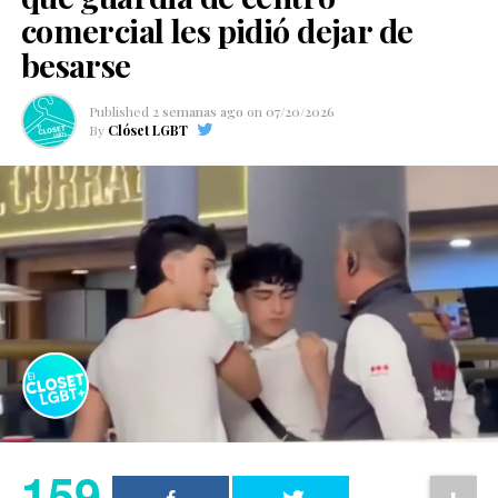
comercial les pidió dejar de
besarse
Published
2 semanas ago
on
07/20/2026
By
Clóset LGBT
159