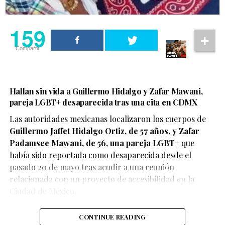
159
Compartir
Hallan sin vida a Guillermo Hidalgo y Zafar Mawani,
pareja LGBT+ desaparecida tras una cita en CDMX
Las autoridades mexicanas localizaron los cuerpos de
Guillermo Jaffet Hidalgo Ortiz, de 57 años, y Zafar
De acuerdo con el testimonio compartido por la pareja,
Padamsee Mawani, de 56, una pareja LGBT+
que
ambos se encontraban disfrutando de un momento de
había sido reportada como desaparecida desde el
afecto cuando fueron abordados por elementos de
pasado 20 de mayo tras acudir a una reunión
seguridad, quienes les habrían advertido que debían
relacionada con un proyecto de accesibilidad en la
detener esas muestras de cariño o abandonar el centro
Ciudad de México.
comercial.
CONTINUE READING