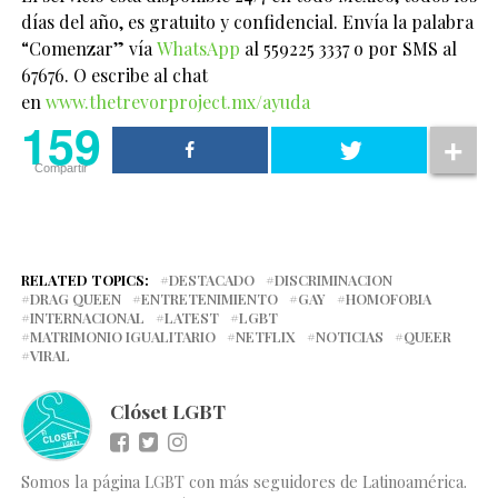
días del año, es gratuito y confidencial. Envía la palabra
“Comenzar” vía
WhatsApp
al 559225 3337 o por SMS al
67676. O escribe al chat
en
www.thetrevorproject.mx/ayuda
159
Compartir
RELATED TOPICS:
DESTACADO
DISCRIMINACION
DRAG QUEEN
ENTRETENIMIENTO
GAY
HOMOFOBIA
INTERNACIONAL
LATEST
LGBT
MATRIMONIO IGUALITARIO
NETFLIX
NOTICIAS
QUEER
VIRAL
Clóset LGBT
Somos la página LGBT con más seguidores de Latinoamérica.