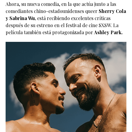
Ahora, su nueva comedia, en la que actúa junto a las
comediantes chino-estadounidenses queer
Sherry Cola
y Sabrina Wu,
está recibiendo excelentes críticas
después de su estreno en el festival de cine SXSW. La
película también está protagonizada por
Ashley Park.