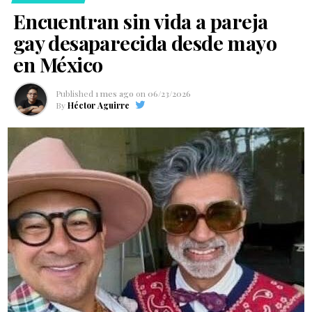
Encuentran sin vida a pareja
gay desaparecida desde mayo
en México
Published
1 mes ago
on
06/23/2026
By
Héctor Aguirre