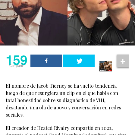
El caso también vuelve a poner atención sobre la
mucho de que ambos
necesidad de fortalecer los mecanismos de búsqueda,
podíamos interpretar
protección y acceso a la justicia para todas las personas,
estos personajes
incluidas las parejas y familias LGBT+, que merecen vivir
con seguridad y dignidad.
aparentemente
heterosexuales siendo
159
dos personas queer, y
159
Compartir
aun así contar una
Compartir
historia de amor y
cercanía”, comentó.
El nombre de Jacob Tierney se ha vuelto tendencia
luego de que resurgiera un clip en el que habla con
total honestidad sobre su diagnóstico de VIH,
“Hay algo realmente
desatando una ola de apoyo y conversación en redes
especial en eso”, añadió
sociales.
la actriz.
El creador de Heated Rivalry compartió en 2022,