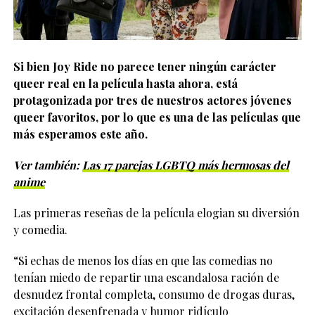
Si bien Joy Ride no parece tener ningún carácter
queer real en la película hasta ahora, está
protagonizada por tres de nuestros actores jóvenes
queer favoritos, por lo que es una de las películas que
más esperamos este año.
Ver también:
Las 17 parejas LGBTQ más hermosas del
anime
Las primeras reseñas de la película elogian su diversión
y comedia.
“Si echas de menos los días en que las comedias no
tenían miedo de repartir una escandalosa ración de
desnudez frontal completa, consumo de drogas duras,
excitación desenfrenada y humor ridículo