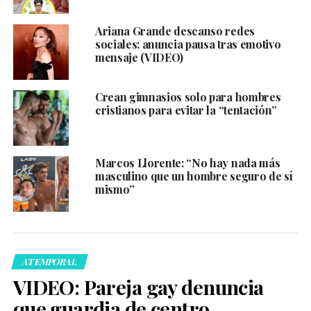
Ariana Grande descanso redes
sociales: anuncia pausa tras emotivo
mensaje (VIDEO)
Crean gimnasios solo para hombres
cristianos para evitar la “tentación”
Marcos Llorente: “No hay nada más
masculino que un hombre seguro de sí
mismo”
ATEMPORAL
VIDEO: Pareja gay denuncia
que guardia de centro