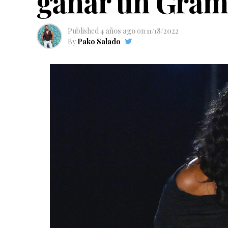
ganar un Gra
Published
4 años ago
on
11/18/2022
By
Pako Salado