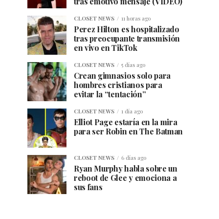
tras emotivo mensaje (VIDEO)
CLOSET NEWS
11 horas ago
Perez Hilton es hospitalizado
tras preocupante transmisión
en vivo en TikTok
CLOSET NEWS
5 días ago
Crean gimnasios solo para
hombres cristianos para
evitar la “tentación”
CLOSET NEWS
1 día ago
Elliot Page estaría en la mira
para ser Robin en The Batman
CLOSET NEWS
6 días ago
Ryan Murphy habla sobre un
reboot de Glee y emociona a
sus fans