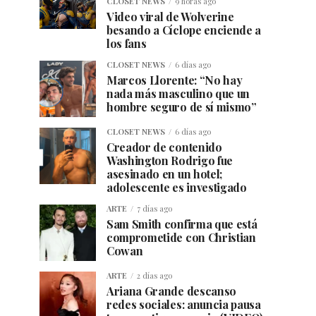
CLOSET NEWS
9 horas ago
Video viral de Wolverine
besando a Cíclope enciende a
los fans
CLOSET NEWS
6 días ago
Marcos Llorente: “No hay
nada más masculino que un
hombre seguro de sí mismo”
CLOSET NEWS
6 días ago
Creador de contenido
Washington Rodrigo fue
asesinado en un hotel;
adolescente es investigado
ARTE
7 días ago
Sam Smith confirma que está
comprometide con Christian
Cowan
ARTE
2 días ago
Ariana Grande descanso
redes sociales: anuncia pausa