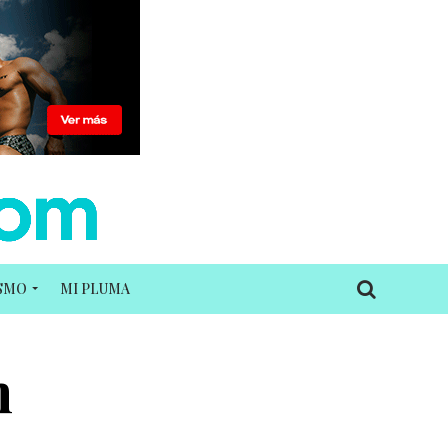
ISMO
MI PLUMA
n