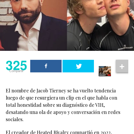
“Él y yo hablábamos
El caso también vuelve a poner atención sobre la
mucho de que ambos
necesidad de fortalecer los mecanismos de búsqueda,
podíamos interpretar
protección y acceso a la justicia para todas las personas,
estos personajes
incluidas las parejas y familias LGBT+, que merecen vivir
con seguridad y dignidad.
aparentemente
heterosexuales siendo
325
dos personas queer, y
325
Compartir
aun así contar una
Compartir
historia de amor y
cercanía”, comentó.
El nombre de Jacob Tierney se ha vuelto tendencia
luego de que resurgiera un clip en el que habla con
total honestidad sobre su diagnóstico de VIH,
“Hay algo realmente
desatando una ola de apoyo y conversación en redes
especial en eso”, añadió
sociales.
la actriz.
El creador de Heated Rivalry compartió en 2022,