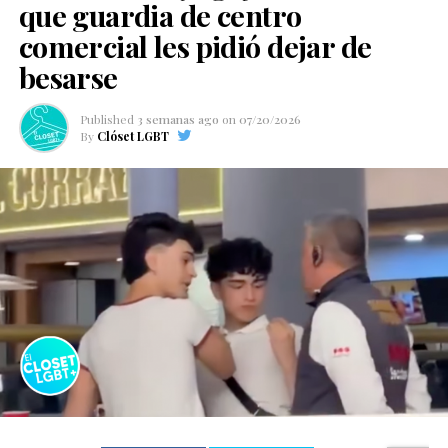
que guardia de centro
comercial les pidió dejar de
besarse
Published
3 semanas ago
on
07/20/2026
By
Clóset LGBT