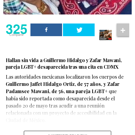
325
Compartir
Hallan sin vida a Guillermo Hidalgo y Zafar Mawani,
pareja LGBT+ desaparecida tras una cita en CDMX
Las autoridades mexicanas localizaron los cuerpos de
Guillermo Jaffet Hidalgo Ortiz, de 57 años, y Zafar
De acuerdo con el testimonio compartido por la pareja,
Padamsee Mawani, de 56, una pareja LGBT+
que
ambos se encontraban disfrutando de un momento de
había sido reportada como desaparecida desde el
afecto cuando fueron abordados por elementos de
pasado 20 de mayo tras acudir a una reunión
seguridad, quienes les habrían advertido que debían
relacionada con un proyecto de accesibilidad en la
detener esas muestras de cariño o abandonar el centro
Ciudad de México.
comercial.