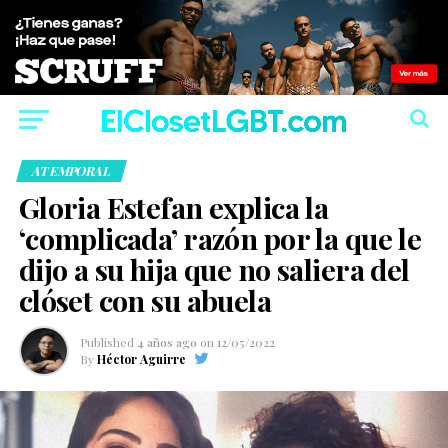
ATEMPORAL
Gloria Estefan explica la
‘complicada’ razón por la que le
dijo a su hija que no saliera del
clóset con su abuela
Published
4 años ago
on
12/05/2022
By
Héctor Aguirre