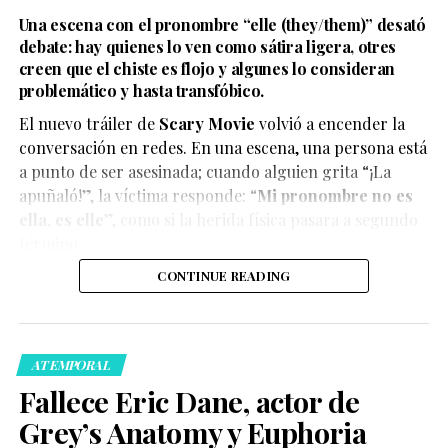
Una escena con el pronombre “elle (they/them)” desató
debate: hay quienes lo ven como sátira ligera, otres
creen que el chiste es flojo y algunes lo consideran
problemático y hasta transfóbico.
La boda del influencer Un Tal Fredo se convirtió en uno
de los eventos más virales del momento, luego de que el
El nuevo tráiler de
Scary Movie
volvió a encender la
cantante Carlos Rivera apareciera como sorpresa y
conversación en redes. En una escena, una persona está
ofreciera un concierto privado.
a punto de ser asesinada; cuando alguien grita “¡La
apuñaló!”, la víctima responde: “
Mi pronombre no es
ella, es elle
”, como si la herida física pasara a segundo
término.
Ver esta publicación en Instagram
CONTINUE READING
El enlace con su pareja, Adrián Álvarez, se celebró este
fin de semana en Cuatro Ciénegas, en una boda de
varios días que reunió a influencers, amistades cercanas
ATEMPORAL
y figuras del mundo digital.
Fallece Eric Dane, actor de
Grey’s Anatomy y Euphoria
Uno de los momentos más comentados ocurrió durante
el evento de bienvenida (rompehielos), realizado el