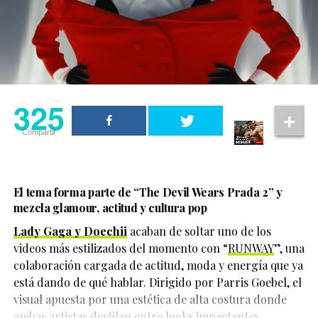
real con una amiga cercana. Horas después, sus
teléfonos celulares dejaron de emitir señal y fueron
apagados. La última ubicación conocida se registró
durante la tarde del 20 de mayo.
Una publicación compartida de El Clóset LGBT (@elclosetlgbt)
La preocupación aumentó cuando familiares detectaron
325
325
movimientos bancarios realizados después de su
desaparición, lo que impulsó las investigaciones que
Compartir
Compartir
finalmente llevaron al hallazgo de la fosa clandestina.
El tema forma parte de
“The Devil Wears Prada 2”
y
mezcla glamour, actitud y cultura pop
Lady Gaga y Doechii
acaban de soltar uno de los
videos más estilizados del momento con “
RUNWAY
”, una
colaboración cargada de actitud, moda y energía que ya
está dando de qué hablar. Dirigido por Parris Goebel, el
visual apuesta por una estética de alta costura donde
ambas artistas desfilan entre looks impactantes,