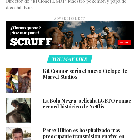
Director de
"El Clóset LGBT
". Maestro pokémon y papá de
dos shih tzus
ADVERTISEMENT
YOU MAY LIKE
Kit Connor sería el nuevo Cíclope de
Marvel Studios
La Bola Negra, película LGBTQ rompe
récord histórico de Netflix
Perez Hilton es hospitalizado tras
preocupante transmisión en vivo en