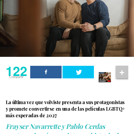
actor. En una entrevista con
Rolling Stone UK
, explicó
que Sinon representa el impacto de la guerra en
quienes quedan atrapados en ella y aseguró que Elliot
Page hizo un trabajo “increíble” al dar vida al
personaje.
122
Compartir
La última vez que volviste presenta a sus protagonistas
y promete convertirse en una de las películas LGBTQ+
más esperadas de 2027
Frayser Navarrette y Pablo Cerdas