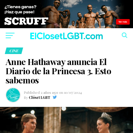
CINE
Anne Hathaway anuncia El
Diario de la Princesa 3. Esto
sabemos
Published
2 años ago
on
10/07/2024
By
Clóset LGBT