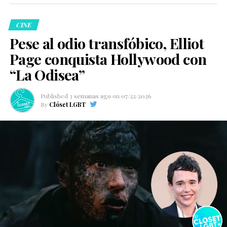
CINE
Pese al odio transfóbico, Elliot
Page conquista Hollywood con
“La Odisea”
Published
3 semanas ago
on
07/22/2026
By
Clóset LGBT