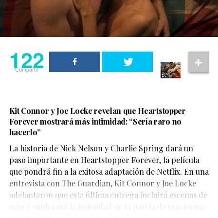
122
Compartir
Kit Connor y Joe Locke revelan que Heartstopper
Forever mostrará más intimidad: “Sería raro no
hacerlo”
La historia de Nick Nelson y Charlie Spring dará un
Aunque su participación no ocupa gran parte del
paso importante en Heartstopper Forever, la película
metraje, el actor logra dejar una fuerte impresión. Su
que pondrá fin a la exitosa adaptación de Netflix. En una
personaje,
Sinon
, juega un papel clave en la historia y
entrevista con The Guardian, Kit Connor y Joe Locke
aporta una mirada profundamente humana sobre las
adelantaron que esta última entrega incluirá escenas de
consecuencias de la guerra.
sexo y explorará la intimidad de la pareja de una forma