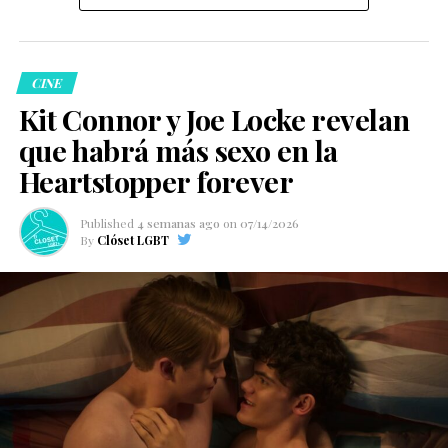
CINE
Kit Connor y Joe Locke revelan
que habrá más sexo en la
Heartstopper forever
Published
4 semanas ago
on
07/14/2026
By
Clóset LGBT