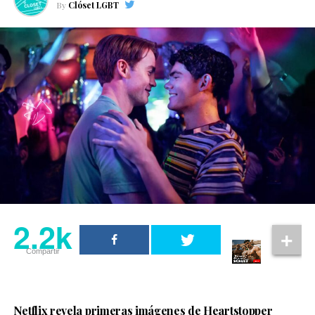
By
Clóset LGBT
2.2k
Compartir
Netflix revela primeras imágenes de Heartstopper