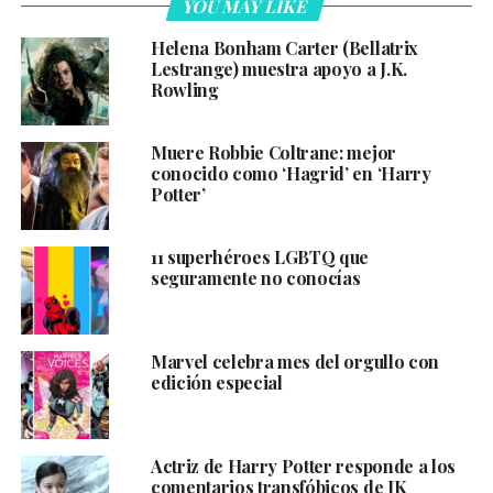
YOU MAY LIKE
Helena Bonham Carter (Bellatrix
Lestrange) muestra apoyo a J.K.
Rowling
Muere Robbie Coltrane: mejor
conocido como ‘Hagrid’ en ‘Harry
Potter’
11 superhéroes LGBTQ que
seguramente no conocías
Marvel celebra mes del orgullo con
edición especial
Actriz de Harry Potter responde a los
comentarios transfóbicos de JK