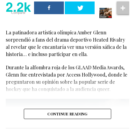
2.2k
Compartir
La patinadora artística olímpica Amber Glenn
sorprendió a fans del drama deportivo Heated Rivalry
al revelar que le encantaría ver una versión sáfica de la
historia… e incluso participar en ella.
Aunque aún no hay confirmación oficial, los rumores
Durante la alfombra roja de los GLAAD Media Awards,
sobre un posible spin-off han comenzado a tomar
Glenn fue entrevistada por Access Hollywood, donde le
fuerza.
Ver esta publicación en Instagram
preguntaron su opinión sobre la popular serie de
hockey que ha conquistado a la audiencia queer.
CONTINUE READING
El fenómeno de
Heated Rivalry
y el interés por más historias