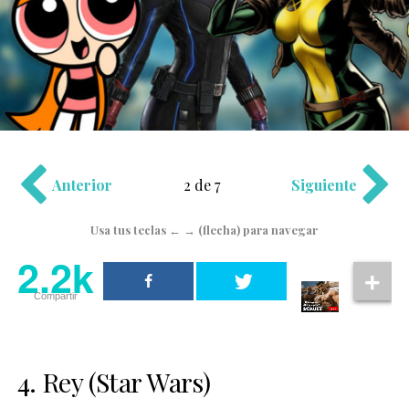
Anterior
2 de 7
Siguiente
Usa tus teclas ← → (flecha) para navegar
2.2k
Compartir
4. Rey (Star Wars)