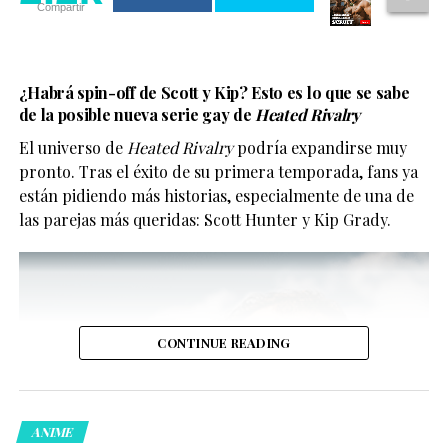
Compartir
Aunque aún no cuenta con fecha exacta de estreno, se
espera que llegue a Netflix en algún momento de 2026.
2.2k
¿Habrá spin-off de Scott y Kip? Esto es lo que se sabe
de la posible nueva serie gay de
Heated Rivalry
Compartir
2.2k
El universo de
Heated Rivalry
podría expandirse muy
pronto. Tras el éxito de su primera temporada, fans ya
Compartir
están pidiendo más historias, especialmente de una de
las parejas más queridas: Scott Hunter y Kip Grady.
Y no, no se trata solo de “tener representación” para la
foto.
CONTINUE READING
ANIME