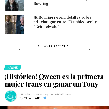
Rowling
JK Rowling revela detalles sobre
relación gay entre “Dumbledore” y
“Grindelwald”
CLICK TO COMMENT
ANIME
¡Histórico! Qween es la primera
mujer trans en ganar un Tony
Published
2 meses ago
on
06/08/2026
By
Clóset LGBT