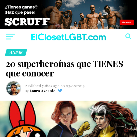
ANIME
20 superheroínas que TIENES
que conocer
Published
7 años ago
on
03/08/2019
By
Laura Ascanio