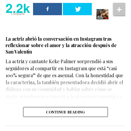
2.2k
2.2k
Compartir
Compartir
La actriz abrió la conversación en Instagram tras
reflexionar sobre el amor y la atracción después de
Por ahora, no existe un anuncio oficial sobre una serie
San Valentín
derivada. Aun así, hay señales que mantienen viva la
La actriz y cantante Keke Palmer sorprendió a sus
esperanza.
seguidores al compartir en Instagram que está “casi
100% segura” de que es asexual. Con la honestidad que
El actor
François Arnaud
, quien interpreta a Scott, ha
La respuesta de la atleta fue
la caracteriza, la también presentadora decidió abrir el
mencionado en entrevistas que ha escuchado
diálogo con su comunidad y hablar sobre cómo se
conversaciones sobre continuar la historia de su
inmediata y muy clara.
siente actualmente respecto a la atracción romántica y
personaje, ya sea dentro de la serie principal o en un
sexual.
proyecto aparte.
“Lo vi durante los
CONTINUE READING
Por su parte,
Robbie G.K.
, quien da vida a Kip, ha
Juegos Olímpicos y
expresado su deseo de que la historia avance hasta