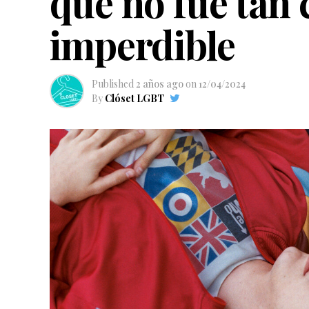
que no fue tan 
imperdible
Published
2 años ago
on
12/04/2024
By
Clóset LGBT