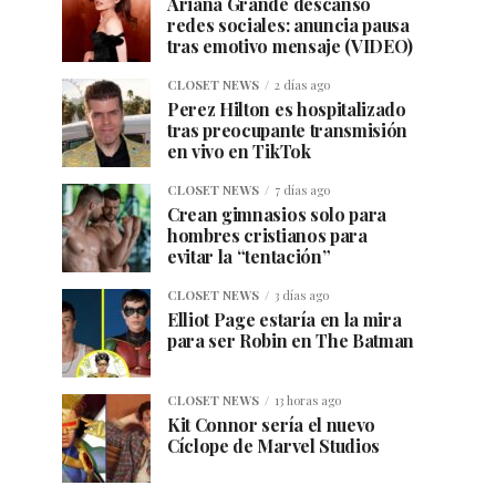
Ariana Grande descanso
redes sociales: anuncia pausa
tras emotivo mensaje (VIDEO)
CLOSET NEWS
2 días ago
Perez Hilton es hospitalizado
tras preocupante transmisión
en vivo en TikTok
CLOSET NEWS
7 días ago
Crean gimnasios solo para
hombres cristianos para
evitar la “tentación”
CLOSET NEWS
3 días ago
Elliot Page estaría en la mira
para ser Robin en The Batman
CLOSET NEWS
13 horas ago
Kit Connor sería el nuevo
Cíclope de Marvel Studios