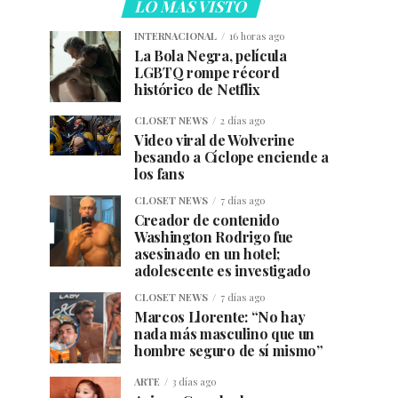
LO MÁS VISTO
INTERNACIONAL
16 horas ago
La Bola Negra, película
LGBTQ rompe récord
histórico de Netflix
CLOSET NEWS
2 días ago
Video viral de Wolverine
besando a Cíclope enciende a
los fans
CLOSET NEWS
7 días ago
Creador de contenido
Washington Rodrigo fue
asesinado en un hotel;
adolescente es investigado
CLOSET NEWS
7 días ago
Marcos Llorente: “No hay
nada más masculino que un
hombre seguro de sí mismo”
ARTE
3 días ago