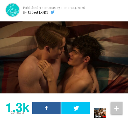
Published
3 semanas ago
on
07/14/2026
By
Clóset LGBT
1.3k
Compartir