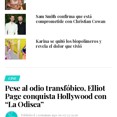
Sam Smith confirma que está
comprometide con Christian Cowan
Karina se quitó los biopolímeros y
revela el dolor que vivió
CINE
Pese al odio transfóbico, Elliot
Page conquista Hollywood con
“La Odisea”
Published
2 semanas ago
on
07/22/2026