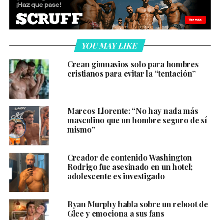
YOU MAY LIKE
Crean gimnasios solo para hombres
cristianos para evitar la “tentación”
Marcos Llorente: “No hay nada más
masculino que un hombre seguro de sí
mismo”
Creador de contenido Washington
Rodrigo fue asesinado en un hotel;
adolescente es investigado
Ryan Murphy habla sobre un reboot de
Glee y emociona a sus fans