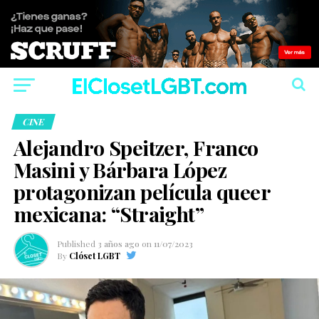
CINE
Alejandro Speitzer, Franco
Masini y Bárbara López
protagonizan película queer
mexicana: “Straight”
Published
3 años ago
on
11/07/2023
By
Clóset LGBT