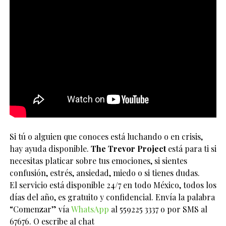
Si tú o alguien que conoces está luchando o en crisis,
hay ayuda disponible.
The Trevor Project
está para ti si
necesitas platicar sobre tus emociones, si sientes
confusión, estrés, ansiedad, miedo o si tienes dudas.
El servicio está disponible 24/7 en todo México, todos los
días del año, es gratuito y confidencial. Envía la palabra
“Comenzar” vía
WhatsApp
al 559225 3337 o por SMS al
67676. O escribe al chat