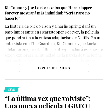
Kit Connor y Joe Locke revelan que Heartstopper
Forever mostrará más intimidad: “Sería raro no
hacerlo”
La historia de Nick Nelson y Charlie Spring dará un
Aunque su participación no ocupa gran parte del
paso importante en Heartstopper Forever, la película
metraje, el actor logra dejar una fuerte impresión. Su
que pondrá fin a la exitosa adaptación de Netflix. En una
personaje,
Sinon
, juega un papel clave en la historia y
entrevista con The Guardian, Kit Connor y Joe Locke
aporta una mirada profundamente humana sobre las
adelantaron que esta última entrega incluirá escenas de
consecuencias de la guerra.
sexo y explorará la intimidad de la pareja de una forma
más madura, reflejando la etapa de vida en la que se
encuentran los personajes.
CONTINUE READING
La crítica destaca la actuación
CINE
“La última vez que volviste”:
de
Elliot Page
Una nueva película LGBTQ+