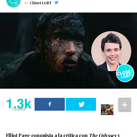
By
Clóset LGBT
1.3k
Compartir
Elliot Page conquista a la crítica con
The Odyssey
y