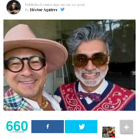
Published
1 mes ago
on
06/23/2026
By
Héctor Aguirre
660
Compartir