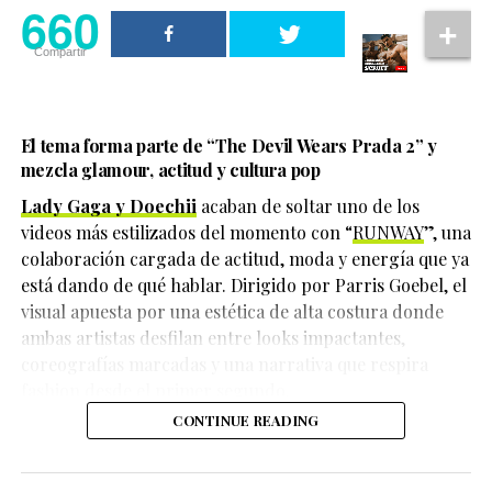
660
660
movimientos bancarios realizados después de su
desaparición, lo que impulsó las investigaciones que
Compartir
Compartir
finalmente llevaron al hallazgo de la fosa clandestina.
El tema forma parte de
“The Devil Wears Prada 2”
y
mezcla glamour, actitud y cultura pop
Lady Gaga y Doechii
acaban de soltar uno de los
videos más estilizados del momento con “
RUNWAY
”, una
colaboración cargada de actitud, moda y energía que ya
está dando de qué hablar. Dirigido por Parris Goebel, el
visual apuesta por una estética de alta costura donde
ambas artistas desfilan entre looks impactantes,
coreografías marcadas y una narrativa que respira
fashion desde el primer segundo.
Hasta el momento, las autoridades continúan
CONTINUE READING
investigando cómo ocurrieron los hechos y quiénes
Durante una entrevista con
Vanity Fair
, la actriz y
serían las personas responsables. Tampoco se han dado
cantante reflexionó sobre su experiencia grabando la
a conocer oficialmente los detalles sobre el móvil del
adaptación musical y la secuela de
Wicked
, donde