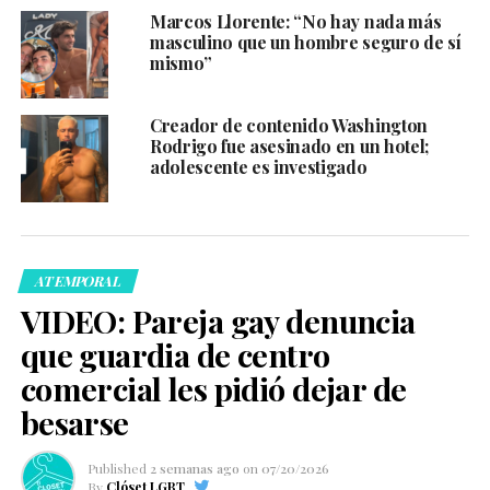
Marcos Llorente: “No hay nada más
masculino que un hombre seguro de sí
mismo”
Creador de contenido Washington
Rodrigo fue asesinado en un hotel;
adolescente es investigado
ATEMPORAL
VIDEO: Pareja gay denuncia
que guardia de centro
comercial les pidió dejar de
besarse
Published
2 semanas ago
on
07/20/2026
By
Clóset LGBT