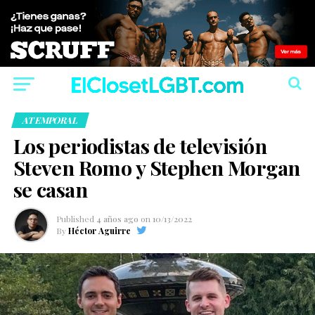
ATEMPORAL
Los periodistas de televisión
Steven Romo y Stephen Morgan
se casan
Published
4 años ago
on
10/13/2022
By
Héctor Aguirre