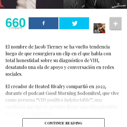
heterosexuales siendo
660
dos personas queer, y
660
Compartir
aun así contar una
Compartir
historia de amor y
cercanía”, comentó.
El nombre de Jacob Tierney se ha vuelto tendencia
luego de que resurgiera un clip en el que habla con
total honestidad sobre su diagnóstico de VIH,
“Hay algo realmente
desatando una ola de apoyo y conversación en redes
especial en eso”, añadió
sociales.
la actriz.
El creador de Heated Rivalry compartió en 2022,
durante el podcast Good Morning Sodomites!, que vive
El tema no llega solo: “
RUNWAY
” forma parte del
Las declaraciones de Cynthia Erivo han sido celebradas
como persona “VIH positivo indetectable”, una
soundtrack de
The Devil Wears Prada 2
, y suena durante
por fans LGBTQ+, quienes consideran que representan
condición que hoy le permite llevar una vida saludable
una escena clave ambientada en el detrás de cámaras de
un avance importante en la representación queer
gracias al tratamiento.
la Milan Fashion Week, donde modelos se preparan
dentro de grandes producciones comerciales.
antes de salir a la pasarela. El video captura justo esa
CONTINUE READING