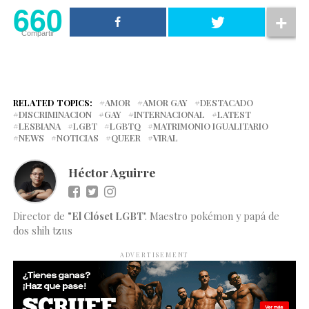
660
Compartir
RELATED TOPICS:
AMOR
AMOR GAY
DESTACADO
DISCRIMINACION
GAY
INTERNACIONAL
LATEST
LESBIANA
LGBT
LGBTQ
MATRIMONIO IGUALITARIO
NEWS
NOTICIAS
QUEER
VIRAL
Héctor Aguirre
Director de
"El Clóset LGBT
". Maestro pokémon y papá de
dos shih tzus
ADVERTISEMENT