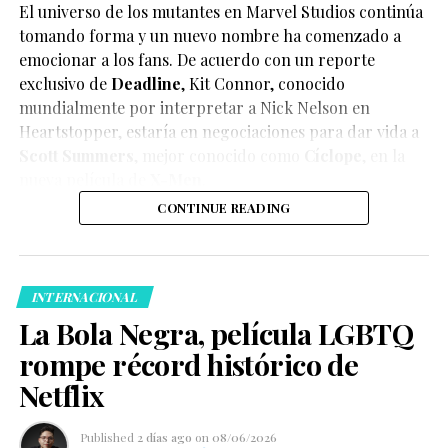
El universo de los mutantes en Marvel Studios continúa
tomando forma y un nuevo nombre ha comenzado a
emocionar a los fans. De acuerdo con un reporte
exclusivo de
Deadline
,
Kit Connor
, conocido
mundialmente por interpretar a Nick Nelson en
Heartstopper
, estaría en negociaciones para dar vida a
Scott Summers
, mejor conocido como
Cíclope
, en la
nueva película de
X-Men
.
CONTINUE READING
INTERNACIONAL
La Bola Negra, película LGBTQ
rompe récord histórico de
Netflix
Published
2 días ago
on
08/06/2026