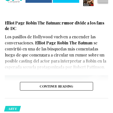
Compartir
como la sexualidad, el deseo, el dolor, la memoria y el
necesidad de identificar claramente este tipo de
legado de varias generaciones, con un fuerte enfoque
contenido para evitar confusiones.
en la visibilidad LGBTQ+.
En este caso, el objetivo del video parece ser
Elliot Page Robin The Batman: rumor divide a los fans
El reparto reúne a figuras como Penélope Cruz,
de DC
únicamente divertir a los seguidores de X-Men, quienes
Guitarricadelafuente
,
Miguel Bernardeau
,
Lola Dueñas
y
han convertido el clip en uno de los contenidos virales
Los pasillos de Hollywood vuelven a encender las
Glenn Close
.
del momento.
conversaciones.
Elliot Page Robin The Batman
se
convirtió en una de las búsquedas más comentadas
luego de que comenzara a circular un rumor sobre un
posible casting del actor para interpretar a Robin en la
esperada secuela protagonizada por Robert Pattinson.
CONTINUE READING
De acuerdo con la información oficial difundida por la
Oficina del Sheriff de Miami-Dade, los agentes
acudieron al domicilio tras recibir llamadas de personas
ARTE