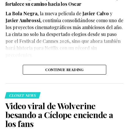
fortalece su camino hacia los Oscar
La Bola Negra
, la nueva película de
Javier Calvo
y
Javier Ambrossi
, continúa consolidándose como uno de
los proyectos cinematográficos más ambiciosos del año.
La cinta no solo ha despertado elogios desde su paso
por el Festival de Cannes 2026, sino que ahora también
Según el medio estadounidense, Marvel Studios realizó
hará historia para Netflix con un récord sin
reuniones y audiciones con varios actores antes de
precedentes.
tomar una decisión, y Connor habría sido el elegido
para interpretar al líder de los mutantes en el esperado
CONTINUE READING
reinicio de la franquicia.
CLOSET NEWS
Video viral de Wolverine
besando a Cíclope enciende a
Hasta el momento, Marvel Studios no ha confirmado
los fans
oficialmente el casting, por lo que la información