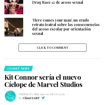
Drag Race 12 de acoso sexual
‘Here comes your man’, un crudo
retrato teatral sobre las consecuencias
del acoso escolar por orientación
sexual
CLICK TO COMMENT
CLOSET NEWS
Kit Connor sería el nuevo
Cíclope de Marvel Studios
Published
2 días ago
on
08/06/2026
By
Clóset LGBT