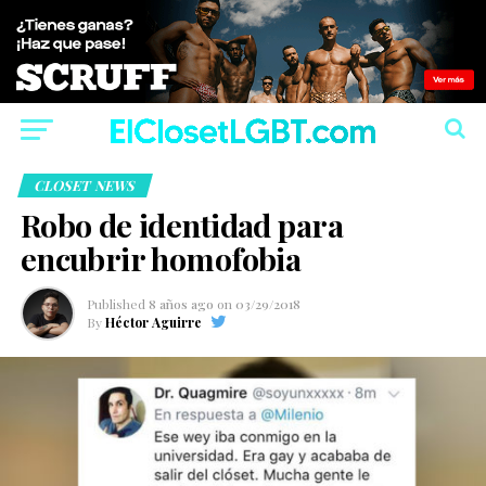
CLOSET NEWS
Robo de identidad para
encubrir homofobia
Published
8 años ago
on
03/29/2018
By
Héctor Aguirre