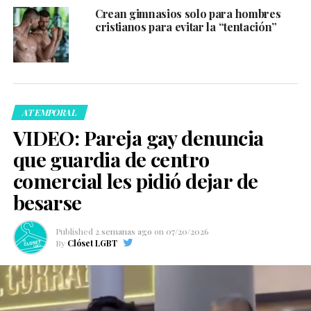
Crean gimnasios solo para hombres
cristianos para evitar la “tentación”
ATEMPORAL
VIDEO: Pareja gay denuncia
que guardia de centro
comercial les pidió dejar de
besarse
Published
2 semanas ago
on
07/20/2026
By
Clóset LGBT