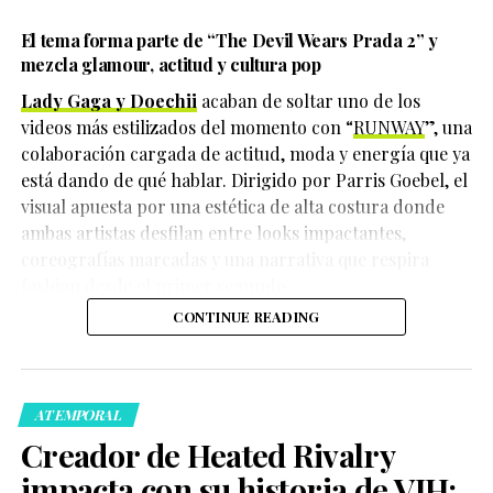
El tema forma parte de
“The Devil Wears Prada 2”
y
mezcla glamour, actitud y cultura pop
Lady Gaga y Doechii
acaban de soltar uno de los
videos más estilizados del momento con “
RUNWAY
”, una
colaboración cargada de actitud, moda y energía que ya
está dando de qué hablar. Dirigido por Parris Goebel, el
visual apuesta por una estética de alta costura donde
ambas artistas desfilan entre looks impactantes,
coreografías marcadas y una narrativa que respira
fashion desde el primer segundo.
Hasta el momento, las autoridades continúan
CONTINUE READING
investigando cómo ocurrieron los hechos y quiénes
Durante una entrevista con
Vanity Fair
, la actriz y
serían las personas responsables. Tampoco se han dado
cantante reflexionó sobre su experiencia grabando la
a conocer oficialmente los detalles sobre el móvil del
adaptación musical y la secuela de
Wicked
, donde
crimen.
interpreta a Elphaba, mientras Bailey da vida a Fiyero.
ATEMPORAL
Creador de Heated Rivalry
La noticia ha generado consternación tanto en México
como en Estados Unidos, especialmente entre
impacta con su historia de VIH: