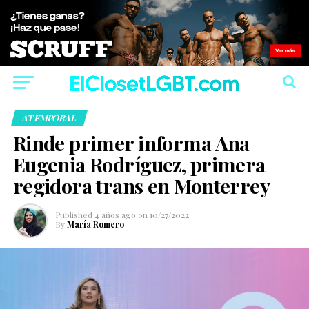
ATEMPORAL
Rinde primer informa Ana
Eugenia Rodríguez, primera
regidora trans en Monterrey
Published
4 años ago
on
10/27/2022
By
María Romero