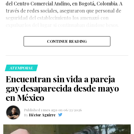
del Centro Comercial Andino, en Bogotá, Colombia. A
través de redes sociales, aseguraron que personal de
seguridad del establecimiento los amenazó con
expulsarlos del lugar si continuaban dándose besos.
CONTINUE READING
ATEMPORAL
Encuentran sin vida a pareja
gay desaparecida desde mayo
en México
Published
1 mes ago
on
06/23/2026
By
Héctor Aguirre