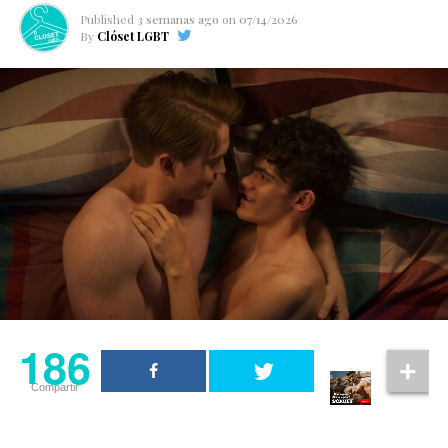
Published
3 semanas ago
on
07/14/2026
By
Clóset LGBT
186
Compartir