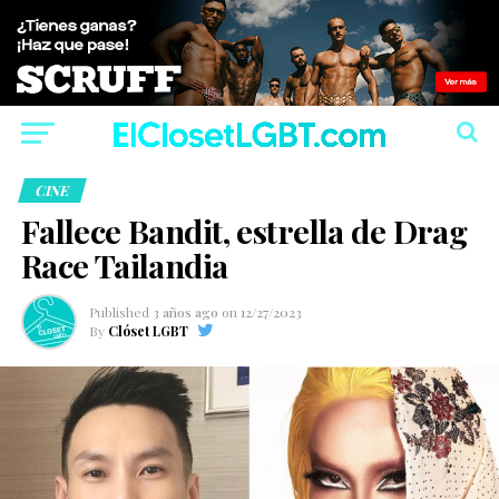
CINE
Fallece Bandit, estrella de Drag
Race Tailandia
Published
3 años ago
on
12/27/2023
By
Clóset LGBT