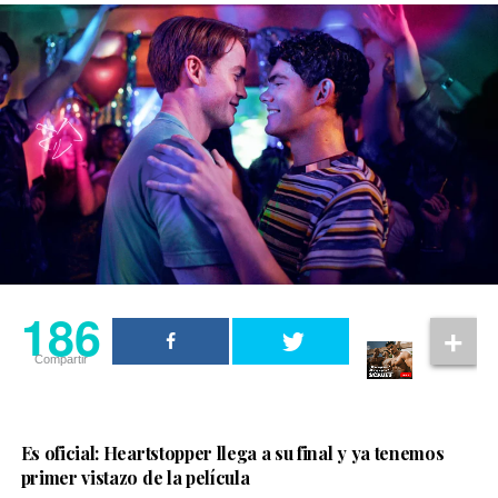
y sus padres dominantes, Annie y Jules traman un plan
Forty Love llegará a los cines de Francia el próximo 25
de huida. El único problema es que necesitan el dinero
de noviembre y ya comienza a posicionarse como una de
para llegar allí. Jules sugiere que la pareja intente
las producciones románticas más esperadas por
modelar la cámara web. Aunque está nerviosa al
quienes disfrutan de las historias LGBTQ+, el deporte y
principio, Annie no puede discutir cuando el dinero
los relatos sobre el descubrimiento personal.
comienza a llegar. Pero como las chicas pronto
descubren, las consecuencias pueden dejarlo en el
A medida que se acerque su estreno, se espera que la
olvido. A veces violentamente.
película revele nuevos avances que permitan conocer
más sobre una historia que promete combinar romance,
186
emociones intensas y la presión de competir al más alto
nivel.
186
Compartir
Compartir
Es oficial: Heartstopper llega a su final y ya tenemos
primer vistazo de la película