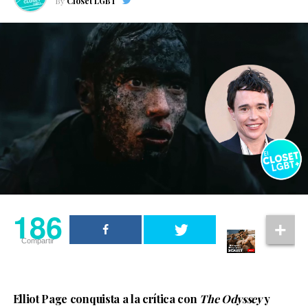
By
Clóset LGBT
186
Compartir
Elliot Page conquista a la crítica con
The Odyssey
y