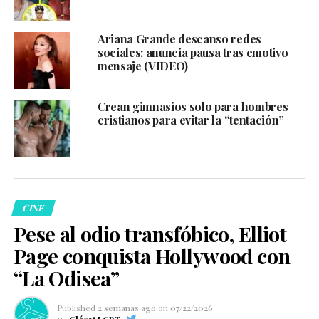
Ariana Grande descanso redes
sociales: anuncia pausa tras emotivo
mensaje (VIDEO)
Crean gimnasios solo para hombres
cristianos para evitar la “tentación”
CINE
Pese al odio transfóbico, Elliot
Page conquista Hollywood con
“La Odisea”
Published
2 semanas ago
on
07/22/2026