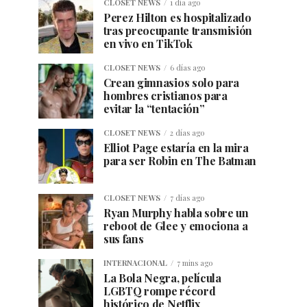
CLOSET NEWS
1 día ago
Perez Hilton es hospitalizado
tras preocupante transmisión
en vivo en TikTok
CLOSET NEWS
6 días ago
Crean gimnasios solo para
hombres cristianos para
evitar la “tentación”
CLOSET NEWS
2 días ago
Elliot Page estaría en la mira
para ser Robin en The Batman
CLOSET NEWS
7 días ago
Ryan Murphy habla sobre un
reboot de Glee y emociona a
sus fans
INTERNACIONAL
7 mins ago
La Bola Negra, película
LGBTQ rompe récord
histórico de Netflix