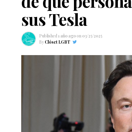
de que persona
sus Tesla
Published
1 año ago
on
03/25/2025
By
Clóset LGBT