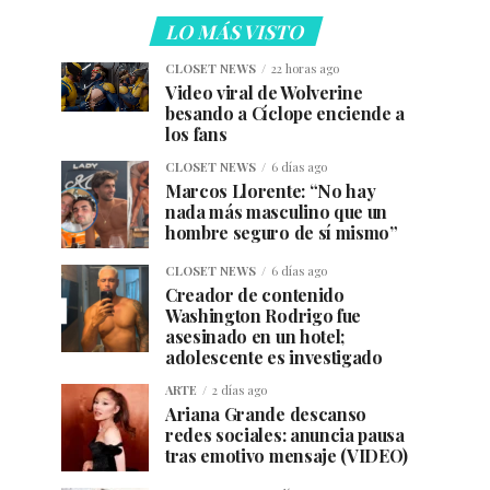
LO MÁS VISTO
CLOSET NEWS
22 horas ago
Video viral de Wolverine
besando a Cíclope enciende a
los fans
CLOSET NEWS
6 días ago
Marcos Llorente: “No hay
nada más masculino que un
hombre seguro de sí mismo”
CLOSET NEWS
6 días ago
Creador de contenido
Washington Rodrigo fue
asesinado en un hotel;
adolescente es investigado
ARTE
2 días ago
Ariana Grande descanso
redes sociales: anuncia pausa
tras emotivo mensaje (VIDEO)