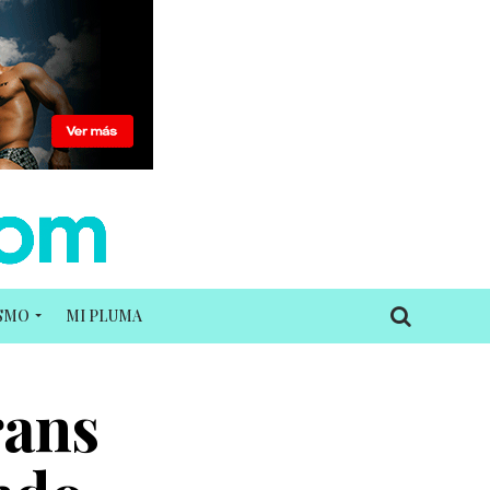
ISMO
MI PLUMA
rans