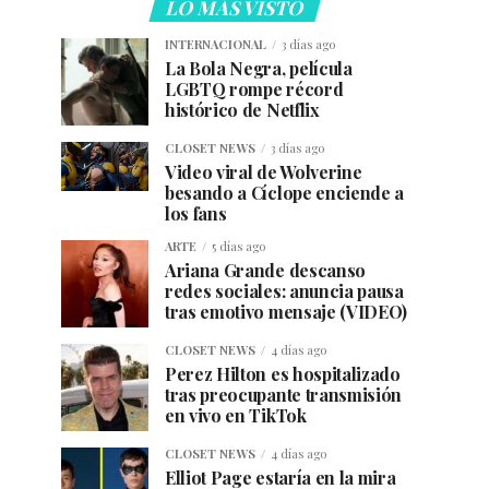
LO MÁS VISTO
INTERNACIONAL
3 días ago
La Bola Negra, película
LGBTQ rompe récord
histórico de Netflix
CLOSET NEWS
3 días ago
Video viral de Wolverine
besando a Cíclope enciende a
los fans
ARTE
5 días ago
Ariana Grande descanso
redes sociales: anuncia pausa
tras emotivo mensaje (VIDEO)
CLOSET NEWS
4 días ago
Perez Hilton es hospitalizado
tras preocupante transmisión
en vivo en TikTok
CLOSET NEWS
4 días ago
Elliot Page estaría en la mira