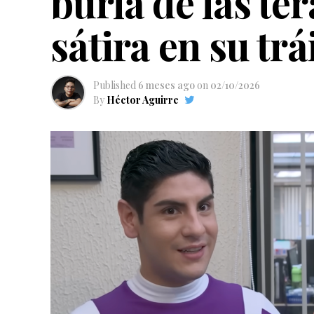
burla de las te
sátira en su trá
Published
6 meses ago
on
02/10/2026
By
Héctor Aguirre