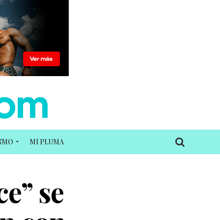
ISMO
MI PLUMA
ce” se