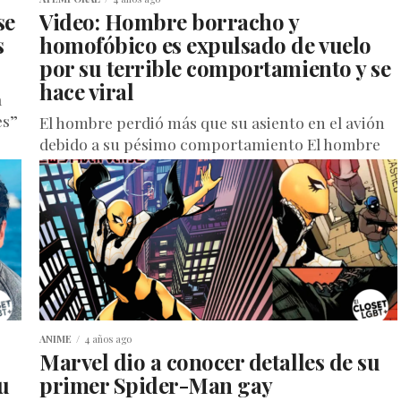
se
Video: Hombre borracho y
s
homofóbico es expulsado de vuelo
por su terrible comportamiento y se
hace viral
a
es”
El hombre perdió más que su asiento en el avión
debido a su pésimo comportamiento El hombre
lanzó insultos racistas y homofóbicos a los
asistentes de...
ANIME
4 años ago
Marvel dio a conocer detalles de su
u
primer Spider-Man gay