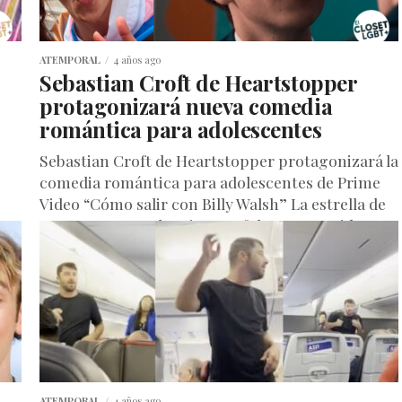
ATEMPORAL
4 años ago
Sebastian Croft de Heartstopper
protagonizará nueva comedia
romántica para adolescentes
o
Sebastian Croft de Heartstopper protagonizará la
comedia romántica para adolescentes de Prime
Video “Cómo salir con Billy Walsh” La estrella de
Heartstopper Sebastian Croft ha conseguido...
ATEMPORAL
4 años ago