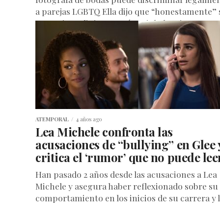
a parejas LGBTQ Ella dijo que “honestamente” 
creencias religiosas serían violadas si...
ATEMPORAL
4 años ago
Lea Michele confronta las
acusaciones de “bullying” en Glee 
critica el ‘rumor’ que no puede lee
Han pasado 2 años desde las acusaciones a Lea
Michele y asegura haber reflexionado sobre su
comportamiento en los inicios de su carrera y 
manera...