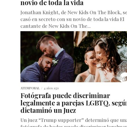
novio de toda la vida
Jonathan Knight, de New Kids On The Block, s
casó en secreto con su novio de toda la vida El
cantante de New Kids On The...
ATEMPORAL
4 años ago
Fotógrafa puede discriminar
legalmente a parejas LGBTQ, segú
dictaminó un Juez
Un juez “Trump supporter” determinó que un
fotógrafa de bodas puede discriminar legalme