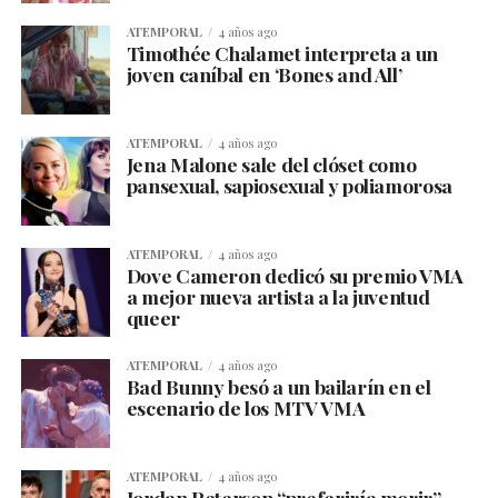
ATEMPORAL
4 años ago
Timothée Chalamet interpreta a un
joven caníbal en ‘Bones and All’
ATEMPORAL
4 años ago
Jena Malone sale del clóset como
pansexual, sapiosexual y poliamorosa
ATEMPORAL
4 años ago
Dove Cameron dedicó su premio VMA
a mejor nueva artista a la juventud
queer
ATEMPORAL
4 años ago
Bad Bunny besó a un bailarín en el
escenario de los MTV VMA
ATEMPORAL
4 años ago
Jordan Peterson “preferiría morir”